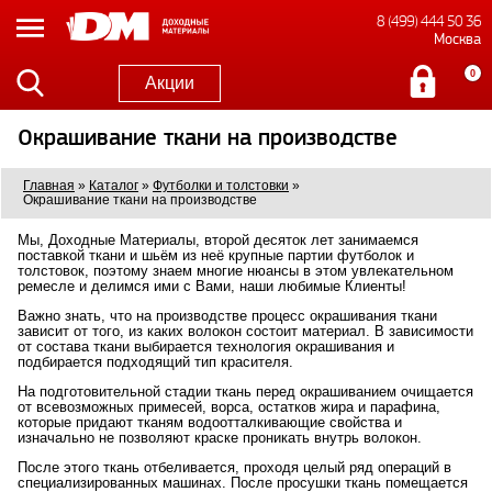
8 (499) 444 50 36
Москва
0
Акции
Окрашивание ткани на производстве
Главная
»
Каталог
»
Футболки и толстовки
»
Окрашивание ткани на производстве
Мы, Доходные Материалы, второй десяток лет занимаемся
поставкой ткани и шьём из неё крупные партии футболок и
толстовок, поэтому знаем многие нюансы в этом увлекательном
ремесле и делимся ими с Вами, наши любимые Клиенты!
Важно знать, что на производстве процесс окрашивания ткани
зависит от того, из каких волокон состоит материал. В зависимости
от состава ткани выбирается технология окрашивания и
подбирается подходящий тип красителя.
На подготовительной стадии ткань перед окрашиванием очищается
от всевозможных примесей, ворса, остатков жира и парафина,
которые придают тканям водоотталкивающие свойства и
изначально не позволяют краске проникать внутрь волокон.
После этого ткань отбеливается, проходя целый ряд операций в
специализированных машинах. После просушки ткань помещается