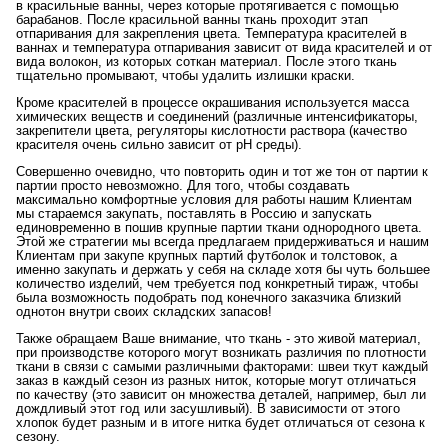
в красильные ванны, через которые протягивается с помощью
барабанов. После красильной ванны ткань проходит этап
отпаривания для закрепления цвета. Температура красителей в
ваннах и температура отпаривания зависит от вида красителей и от
вида волокон, из которых соткан материал. После этого ткань
тщательно промывают, чтобы удалить излишки краски.
Кроме красителей в процессе окрашивания используется масса
химических веществ и соединений (различные интенсификаторы,
закрепители цвета, регуляторы кислотности раствора (качество
красителя очень сильно зависит от рН среды).
Совершенно очевидно, что повторить один и тот же тон от партии к
партии просто невозможно. Для того, чтобы создавать
максимально комфортные условия для работы нашим Клиентам
мы стараемся закупать, поставлять в Россию и запускать
единовременно в пошив крупные партии ткани однородного цвета.
Этой же стратегии мы всегда предлагаем придерживаться и нашим
Клиентам при закупе крупных партий футболок и толстовок, а
именно закупать и держать у себя на складе хотя бы чуть большее
количество изделий, чем требуется под конкретный тираж, чтобы
была возможность подобрать под конечного заказчика близкий
однотон внутри своих складских запасов!
Также обращаем Ваше внимание, что ткань - это живой материал,
при производстве которого могут возникать различия по плотности
ткани в связи с самыми различными факторами: швеи ткут каждый
заказ в каждый сезон из разных ниток, которые могут отличаться
по качеству (это зависит он множества деталей, например, был ли
дождливый этот год или засушливый). В зависимости от этого
хлопок будет разным и в итоге нитка будет отличаться от сезона к
сезону.