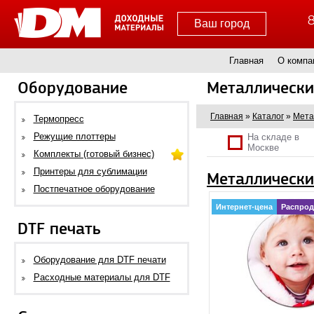
8
Ваш город
Главная
О компа
Оборудование
Металлически
Главная
»
Каталог
»
Мета
Термопресс
Режущие плоттеры
На складе в
Москве
Комплекты (готовый бизнес)
Принтеры для сублимации
Металлически
Постпечатное оборудование
Интернет-цена
Распрод
DTF печать
Оборудование для DTF печати
Расходные материалы для DTF