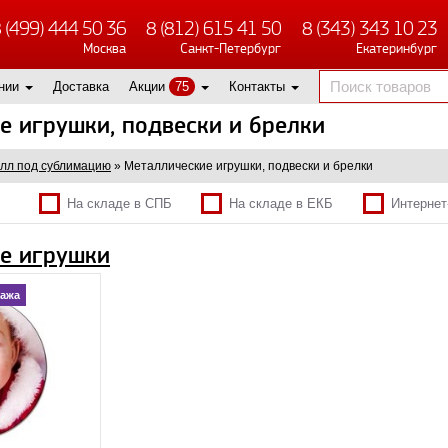
 (499) 444 50 36
8 (812) 615 41 50
8 (343) 343 10 23
Москва
Санкт-Петербург
Екатеринбург
нии
Доставка
Акции
75
Контакты
е игрушки, подвески и брелки
лл под сублимацию
»
Металлические игрушки, подвески и брелки
На складе в СПБ
На складе в ЕКБ
Интернет
е игрушки
ажа