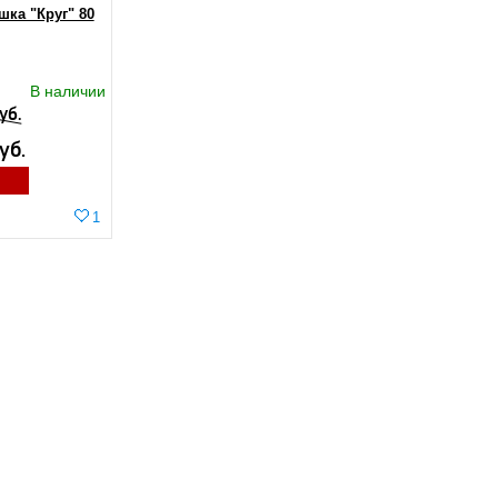
шка "Круг" 80
В наличии
уб.
уб.
1