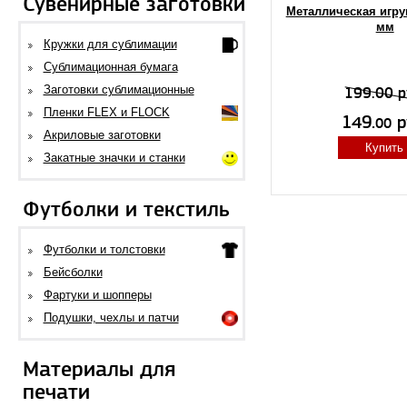
Сувенирные заготовки
Металлическая игру
мм
Кружки для сублимации
Сублимационная бумага
Заготовки сублимационные
199.00 р
Пленки FLEX и FLOCK
149.
р
00
Акриловые заготовки
Купить
Закатные значки и станки
Футболки и текстиль
Футболки и толстовки
Бейсболки
Фартуки и шопперы
Подушки, чехлы и патчи
Материалы для
печати