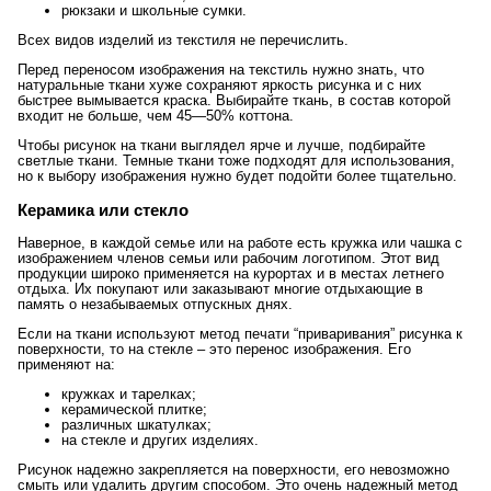
рюкзаки и школьные сумки.
Всех видов изделий из текстиля не перечислить.
Перед переносом изображения на текстиль нужно знать, что
натуральные ткани хуже сохраняют яркость рисунка и с них
быстрее вымывается краска. Выбирайте ткань, в состав которой
входит не больше, чем 45—50% коттона.
Чтобы рисунок на ткани выглядел ярче и лучше, подбирайте
светлые ткани. Темные ткани тоже подходят для использования,
но к выбору изображения нужно будет подойти более тщательно.
Керамика или стекло
Наверное, в каждой семье или на работе есть кружка или чашка с
изображением членов семьи или рабочим логотипом. Этот вид
продукции широко применяется на курортах и в местах летнего
отдыха. Их покупают или заказывают многие отдыхающие в
память о незабываемых отпускных днях.
Если на ткани используют метод печати “приваривания” рисунка к
поверхности, то на стекле – это перенос изображения. Его
применяют на:
кружках и тарелках;
керамической плитке;
различных шкатулках;
на стекле и других изделиях.
Рисунок надежно закрепляется на поверхности, его невозможно
смыть или удалить другим способом. Это очень надежный метод