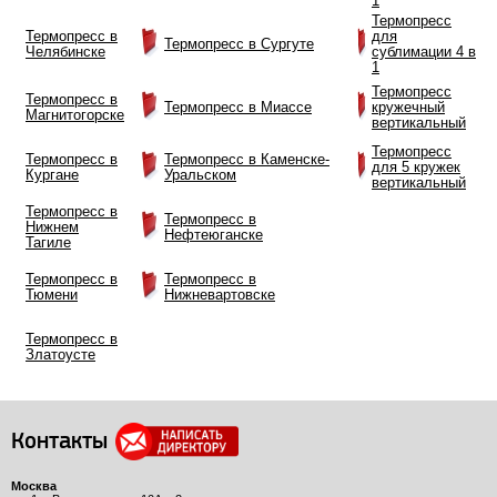
1
Термопресс
Термопресс в
для
Термопресс в Сургуте
Челябинске
сублимации 4 в
1
Термопресс
Термопресс в
Термопресс в Миассе
кружечный
Магнитогорске
вертикальный
Термопресс
Термопресс в
Термопресс в Каменске-
для 5 кружек
Кургане
Уральском
вертикальный
Термопресс в
Термопресс в
Нижнем
Нефтеюганске
Тагиле
Термопресс в
Термопресс в
Тюмени
Нижневартовске
Термопресс в
Златоусте
Контакты
Москва