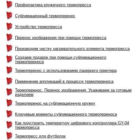
Профилактика кружечного термопресса
Сублимационный термоперенос
Устройство термопресса
Перенос изображения при помощи термопресса
Производим чистку нагревательного элемента термопресса
Создаем подарок при помощи сублимационного
термопереноса
Термоперенос с использованием лазерного принтера
Применение аппликаций в процессе термопереноса
Термоперенос. Перенос изображения. Ухаживаем за готовым
изделием
Термоперенос на сублимационную кружку
Ключевые моменты сублимационного термопереноса
Как подстроить температуру цифрового контроллера GY-04
термопресса
Термопресс для футболок