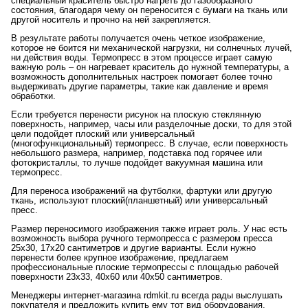
специальный краситель быстро нагреть до газообразного
состояния, благодаря чему он переносится с бумаги на ткань или
другой носитель и прочно на ней закрепляется.
В результате работы получается очень четкое изображение,
которое не боится ни механической нагрузки, ни солнечных лучей,
ни действия воды. Термопресс в этом процессе играет самую
важную роль – он нагревает краситель до нужной температуры, а
возможность дополнительных настроек помогает более точно
выдерживать другие параметры, такие как давление и время
обработки.
Если требуется перенести рисунок на плоскую стеклянную
поверхность, например, часы или разделочные доски, то для этой
цели подойдет плоский или универсальный
(многофункциональный) термопресс. В случае, если поверхность
небольшого размера, например, подставка под горячее или
фотокристаллы, то лучше подойдет вакуумная машина или
термопресс.
Для переноса изображений на футболки, фартуки или другую
ткань, используют плоский(планшетный) или универсальный
пресс.
Размер переносимого изображения также играет роль. У нас есть
возможность выбора ручного термопресса с размером пресса
25x30, 17x20 сантиметров и другие варианты. Если нужно
перенести более крупное изображение, предлагаем
профессиональные плоские термопрессы с площадью рабочей
поверхности 23x33, 40x60 или 40x50 сантиметров.
Менеджеры интернет-магазина rdmkit.ru всегда рады выслушать
покупателя и предложить купить ему тот вид оборудования,