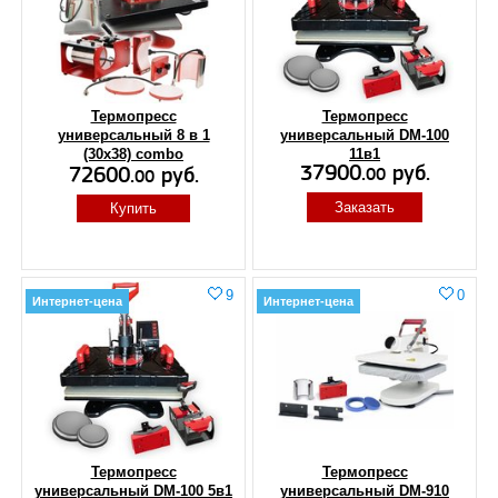
Термопресс
Термопресс
универсальный 8 в 1
универсальный DM-100
(30x38) combo
11в1
37900.
руб.
72600.
руб.
00
00
Заказать
Купить
9
0
Интернет-цена
Интернет-цена
Термопресс
Термопресс
универсальный DM-100 5в1
универсальный DM-910