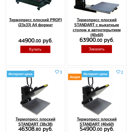
Термопресс плоский PROFI
Термопресс плоский
(23х33) А4 формат
STANDART c выкатным
столом и автооткрытием
(40х60)
63900.
руб.
44900.
руб.
00
00
Заказать
Купить
3
2
Интернет-цена
Интернет-цена
Акция
Термопресс плоский
Термопресс плоский
STANDART (38x38)
STANDART (40x60)
46308.
руб.
54900.
руб.
80
00