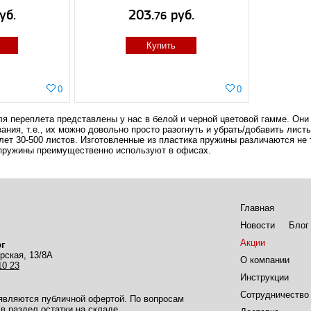
уб.
203.
руб.
76
Купить
0
0
я переплета представлены у нас в белой и черной цветовой гамме. Они 
ания, т.е., их можно довольно просто разогнуть и убрать/добавить лист
ет 30-500 листов. Изготовленные из пластика пружины различаются не т
пружины преимущественно используют в офисах.
Главная
Новости
Блог
Акции
г
рская, 13/8А
О компании
10 23
Инструкции
Сотрудничество
 являются публичной офертой. По вопросам
в раздел остатки на складе