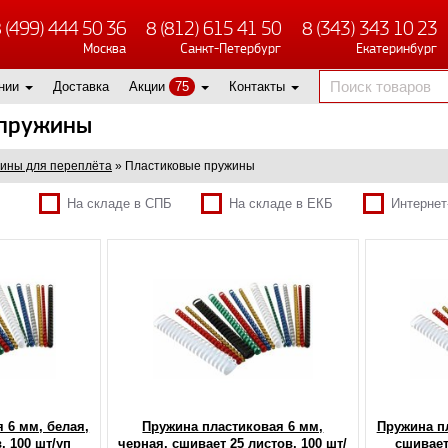
 (499) 444 50 36
8 (812) 615 41 50
8 (343) 343 10 23
Москва
Санкт-Петербург
Екатеринбург
нии
Доставка
Акции
75
Контакты
 пружины
ины для переплёта
»
Пластиковые пружины
На складе в СПБ
На складе в ЕКБ
Интернет
 6 мм, белая,
Пружина пластиковая 6 мм,
Пружина пл
, 100 шт/уп
черная, сшивает 25 листов, 100 шт/
сшивает