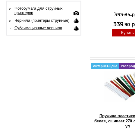
Фотобумага для струйных
принтеров
353.85 р
Чернила (принтеры струйные)
339.
р
90
Сублимационные чернила
Купить
Интернет-цена
Распрод
Пружина пластико
белая, сшивает 270 л
уп