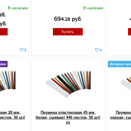
В наличии
В наличии
уб.
694.
руб.
28
уб.
Купить
0
4
ажа
Интернет-це
вая 28 мм,
Пружина пластиковая 45 мм,
Пружина
истов, 50 шт/
белая, сшивает 440 листов, 50 шт/
черная, сш
уп