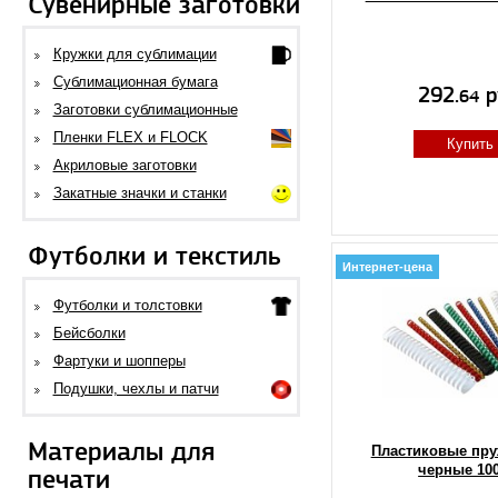
Сувенирные заготовки
Кружки для сублимации
Сублимационная бумага
292.
р
64
Заготовки сублимационные
Пленки FLEX и FLOCK
Купить
Акриловые заготовки
Закатные значки и станки
Футболки и текстиль
Интернет-цена
Футболки и толстовки
Бейсболки
Фартуки и шопперы
Подушки, чехлы и патчи
Материалы для
Пластиковые пр
черные 10
печати