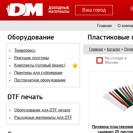
8
Ваш город
Главная
О компа
Оборудование
Пластиковые
Главная
»
Каталог
»
Пруж
Термопресс
Режущие плоттеры
На складе в
Москве
Комплекты (готовый бизнес)
Принтеры для сублимации
Постпечатное оборудование
DTF печать
Оборудование для DTF печати
Расходные материалы для DTF
Пружина пластиковая
сшивает 25 листов