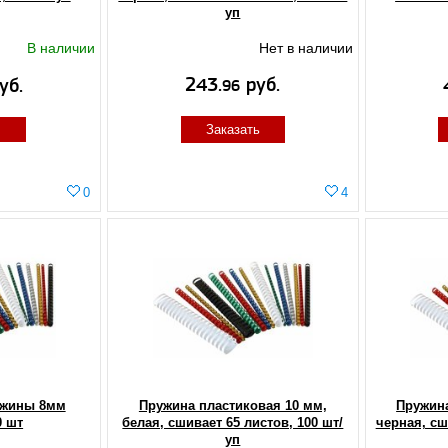
уп
В наличии
Нет в наличии
243.
руб.
уб.
96
Заказать
0
4
ужины 8мм
Пружина пластиковая 10 мм,
Пружина
0 шт
белая, сшивает 65 листов, 100 шт/
черная, сш
уп