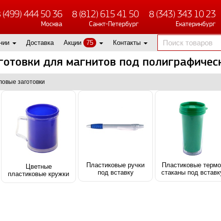
 (499) 444 50 36
8 (812) 615 41 50
8 (343) 343 10 23
Москва
Санкт-Петербург
Екатеринбург
нии
Доставка
Акции
75
Контакты
готовки для магнитов под полиграфичес
ловые заготовки
Пластиковые ручки
Пластиковые термо
Цветные
под вставку
стаканы под вставк
пластиковые кружки