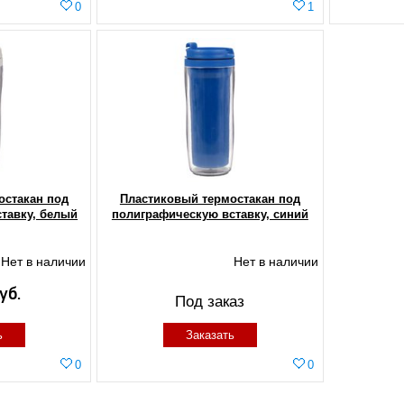
0
1
остакан под
Пластиковый термостакан под
тавку, белый
полиграфическую вставку, синий
Нет в наличии
Нет в наличии
уб.
Под заказ
ь
Заказать
0
0