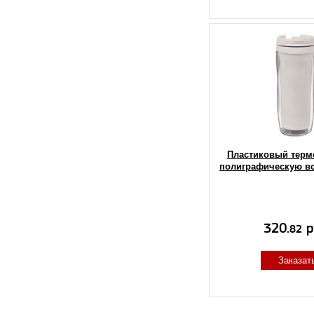
Пластиковый терм
полиграфическую вс
320.
р
82
Заказат