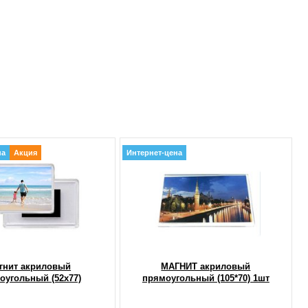
на
Акция
Интернет-цена
гнит акриловый
МАГНИТ акриловый
оугольный (52x77)
прямоугольный (105*70) 1шт