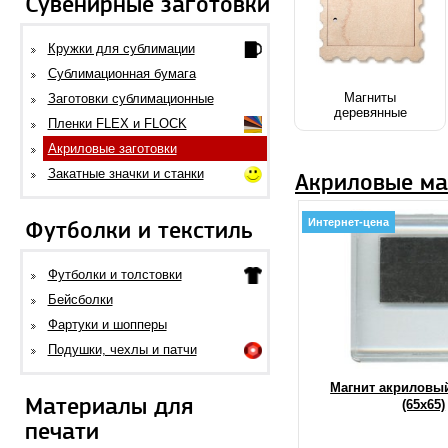
Сувенирные заготовки
Кружки для сублимации
Сублимационная бумага
Магниты
Заготовки сублимационные
деревянные
Пленки FLEX и FLOCK
Акриловые заготовки
Закатные значки и станки
Акриловые ма
Интернет-цена
Футболки и текстиль
Футболки и толстовки
Бейсболки
Фартуки и шопперы
Подушки, чехлы и патчи
Магнит акриловы
Материалы для
(65х65)
печати