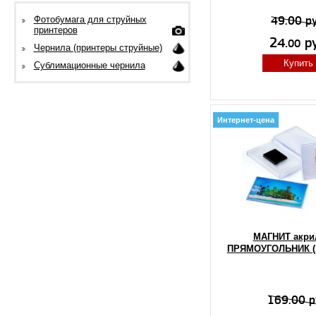
49.00 ру
Фотобумага для струйных
принтеров
24.
ру
00
Чернила (принтеры струйные)
Купить
Сублимационные чернила
Интернет-цена
МАГНИТ акри
ПРЯМОУГОЛЬНИК (1
169.00 р