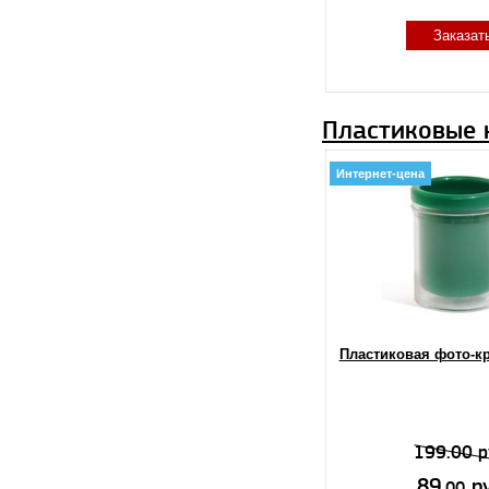
Заказат
Пластиковые 
Интернет-цена
Пластиковая фото-к
199.00 р
89.
ру
00