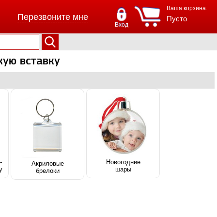
Ваша корзина:
Перезвоните мне
Пусто
Вход
кую вставку
-
Новогодние
Акриловые
у
шары
брелоки