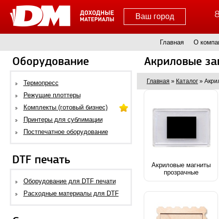
8
Ваш город
Главная
О компа
Оборудование
Акриловые за
Главная
»
Каталог
»
Акри
Термопресс
Режущие плоттеры
Комплекты (готовый бизнес)
Принтеры для сублимации
Постпечатное оборудование
DTF печать
Акриловые магниты
прозрачные
Оборудование для DTF печати
Расходные материалы для DTF