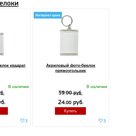
елоки
Интернет-цена
елок квадрат
Акриловый фото-брелок
прямоугольник
В наличии
В наличии
б.
59.00 руб.
б.
24.
руб.
00
Купить
3
3