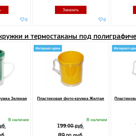
ь
Заказать
0
0
кружки и термостаканы под полиграфиче
Интернет-цена
Интернет-це
ружка Зеленая
Пластиковая фото-кружка Желтая
Пластиков
В наличии
В наличии
уб.
199.00 руб.
б.
89.
руб.
00