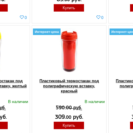
Купить
0
0
Интернет-цена
Интернет-це
остакан под
Пластиковый термостакан под
Пластик
тавку, желтый
полиграфическую вставку,
полигр
красный
В наличии
В наличии
уб.
590.00 руб.
уб.
309.
руб.
00
Купить