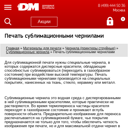
8 (499) 444 50 36
Москва
0
Акции
Печать сублимационными чернилами
Главная
»
Материалы для печати
»
Чернила (принтеры струйные)
»
Сублимационные чернила
»
Печать сублимационными чернилами
Для сублимационной печати нужны специальные чернила, в
которых содержатся дисперсные красители, обладающие
способностью сублимироваться (переходить в газообразное
состояние) при воздействии высокой температуры. Печать
сублимационными чернилами производится на специальных
покрытиях, нанесенных на ткань, стекло, керамику или металл.
Сублимационные чернила это водная среда с диспергированными
в ней сублимационными красителями, которые практически не
растворяются. Во время термопереноса частицы красителя
переходят в газообразное состояние и проникают вглубь
поверхности объекта. Предварительно изображение для переноса
распечатывается на сублимационной бумаге, чье покрытие
предназначается не только для того, чтобы обеспечить четкость
изображения при печати, но и для максимальной отдачи чернил в