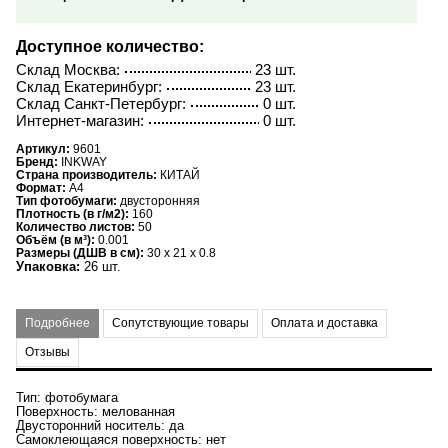
Доступное количество:
Склад Москва:
23 шт.
Склад Екатеринбург:
23 шт.
Склад Санкт-Петербург:
0 шт.
Интернет-магазин:
0 шт.
Артикул:
9601
Бренд:
INKWAY
Страна производитель:
КИТАЙ
Формат:
A4
Тип фотобумаги:
двусторонняя
Плотность (в г/м2):
160
Количество листов:
50
Объём (в м³):
0.001
Размеры (ДШВ в см):
30 x 21 x 0.8
Упаковка:
26 шт.
Подробнее
Сопутствующие товары
Оплата и доставка
Отзывы
Тип: фотобумага
Поверхность: мелованная
Двусторонний носитель: да
Самоклеющаяся поверхность: нет