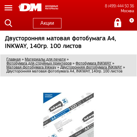
8 (499) 444 50 36
Москва
0
Акции
Двусторонняя матовая фотобумага A4,
INKWAY, 140гр. 100 листов
Главная
»
Материалы для печати
»
Фотобумага для струйных принтеров
»
Фотобумага INKWAY
»
Матовая фотобумага Inkway
»
Двусторонняя фотобумага INKWAY
»
Двусторонняя матовая фотобумага A4, INKWAY, 140гр. 100 листов
1