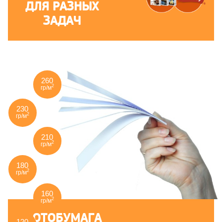
ДЛЯ РАЗНЫХ
ЗАДАЧ
260
2
гр/м
230
2
гр/м
210
2
гр/м
180
2
гр/м
160
2
гр/м
ФОТОБУМАГА
120