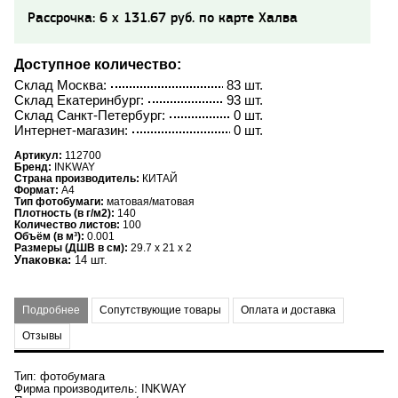
Рассрочка: 6 x 131.67 руб. по карте Халва
Доступное количество:
Склад Москва:
83 шт.
Склад Екатеринбург:
93 шт.
Склад Санкт-Петербург:
0 шт.
Интернет-магазин:
0 шт.
Артикул:
112700
Бренд:
INKWAY
Страна производитель:
КИТАЙ
Формат:
A4
Тип фотобумаги:
матовая/матовая
Плотность (в г/м2):
140
Количество листов:
100
Объём (в м³):
0.001
Размеры (ДШВ в см):
29.7 x 21 x 2
Упаковка:
14 шт.
Подробнее
Сопутствующие товары
Оплата и доставка
Отзывы
Тип: фотобумага
Фирма производитель: INKWAY