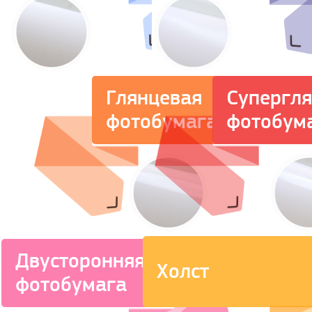
Супергл
Глянцевая
фотобум
фотобумага
Двусторонняя
Холст
фотобумага