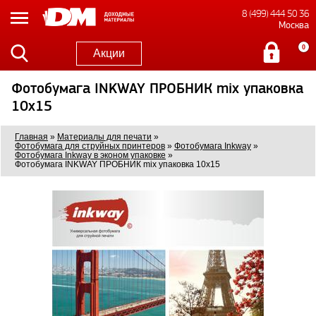
8 (499) 444 50 36
Москва
0
Акции
Фотобумага INKWAY ПРОБНИК mix упаковка
10x15
Главная
»
Материалы для печати
»
Фотобумага для струйных принтеров
»
Фотобумага Inkway
»
Фотобумага Inkway в эконом упаковке
»
Фотобумага INKWAY ПРОБНИК mix упаковка 10x15
0