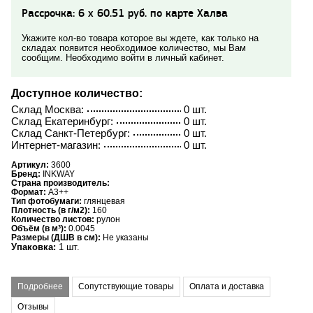
Рассрочка: 6 x 60.51 руб. по карте Халва
Укажите кол-во товара которое вы ждете, как только на
складах появится необходимое количество, мы Вам
сообщим. Необходимо войти в личный кабинет.
Доступное количество:
Склад Москва:
0 шт.
Склад Екатеринбург:
0 шт.
Склад Санкт-Петербург:
0 шт.
Интернет-магазин:
0 шт.
Артикул:
3600
Бренд:
INKWAY
Страна производитель:
Формат:
A3++
Тип фотобумаги:
глянцевая
Плотность (в г/м2):
160
Количество листов:
рулон
Объём (в м³):
0.0045
Размеры (ДШВ в см):
Не указаны
Упаковка:
1 шт.
Подробнее
Сопутствующие товары
Оплата и доставка
Отзывы