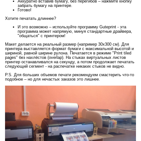
Аккуратно вставив бумагу, без перегибов – нажмите кнопку
забрать бумагу на принтере.
Готово!
Хотите печатать длиннее?
И это возможно – используйте программу Guteprint - эта
программа может напрямую, минуя стандартные драйвера,
"общаться" с принтером!
Макет делается на реальный размер (например 30х300 см). Для
принтера выставляется формат бумаги с максимальной высотой и
шириной, равной ширине рулона. Печатается в режиме "Print tiled
pages" без нахлёстов (overlap). На стыках виртуальных листов
принтер останавливался на секунду, а потом продолжает печатать
следующий сегмент - на распечатке никаких стыков не видно.
P.S. Для больших объемов печати рекомендуем смастерить что-то
подобное – но для нечастых заказов это лишнее.