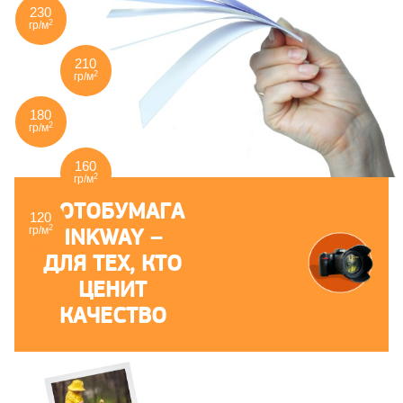
230
2
гр/м
210
2
гр/м
180
2
гр/м
160
2
гр/м
ФОТОБУМАГА
120
2
INKWAY –
гр/м
ДЛЯ ТЕХ, КТО
ЦЕНИТ
КАЧЕСТВО