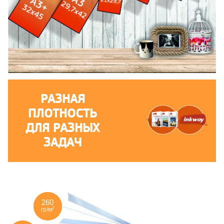
РАЗНАЯ
ПЛОТНОСТЬ
ДЛЯ РАЗНЫХ
ЗАДАЧ
260
2
гр/м