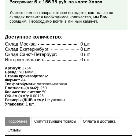
Рассрочка: 6 x 166.35 руб. по карте Халва
Укажите кол-во товара которое вы ждете, как только на
складах появится необходимое количество, мы Вам
сообщим. Необходимо войти в личный кабинет.
Доступное количество:
Склад Москва:
0 шт.
Склад Екатеринбург:
0 шт.
Склад Санкт-Петербург:
0 шт.
Интернет-магазин:
0 шт.
Артикул:
3764
Бренд:
NO NAME
Страна производитель:
Формат:
A4
Тип фотобумаги:
матовая/матовая
Плотность (в г/м2):
250
Количество листов:
50
Объём (в м³):
0.00126
Размеры (ДШВ в см):
Не указаны
Упаковка:
1 шт.
Подробнее
Сопутствующие товары
Оплата и доставка
Отзывы