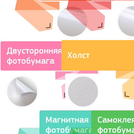
Двусторонняя
Холст
фотобумага
Магнитная
Самокле
фотобумага
фотобум