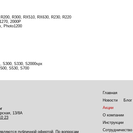
 R200, R300, RX510, RX630, R230, R220
 1270, 2000P
x, Photo1200
0i, S300, S330, S2000spx
 S500, S530, S700
Главная
Новости
Блог
Акции
г
рская, 13/8А
О компании
10 23
Инструкции
Сотрудничество
 являются публичной офертой. По вопросам