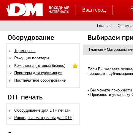
8
Ваш город
Главная
О компа
Оборудование
Выбираем при
Главная
»
Материалы для
Термопресс
Режущие плоттеры
Комплекты (готовый бизнес)
Если Вы желаете осущес
Принтеры для сублимации
чернилам - сублимацион
Постпечатное оборудование
• Вы можете приобрести
• Произвести установку
DTF печать
Оборудование для DTF печати
Расходные материалы для DTF