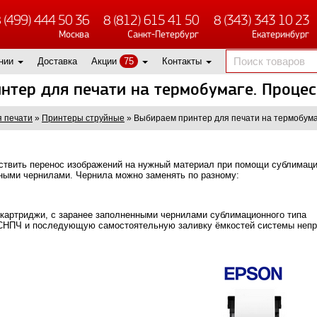
 (499) 444 50 36
8 (812) 615 41 50
8 (343) 343 10 23
Москва
Санкт-Петербург
Екатеринбург
нии
Доставка
Акции
75
Контакты
нтер для печати на термобумаге. Процес
 печати
»
Принтеры струйные
»
Выбираем принтер для печати на термобума
твить перенос изображений на нужный материал при помощи сублимаци
ными чернилами. Чернила можно заменять по разному:
 картриджи, с заранее заполненными чернилами сублимационного типа
 СНПЧ и последующую самостоятельную заливку ёмкостей системы неп