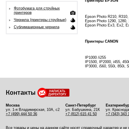
Принтеры EPSON
Фотобумага для струйных
принтеров
Epson Photo R210, R310,
Чернила (принтеры струйные)
Epson Photo 1290, 1280,
Epson Photo Ex3, Ex2, E
Сублимационные чернила
Принтеры CANON
IP1000 /i255
IP1500, IP2000, i455, 45
IP3000, i560, 550i, 850i,
Контакты
Москва
Санкт-Петербург
Екатеринбур
ул. 1-я Владимирская, 10А, с2
ул. Бабушкина, 21К
ул. Краснода
+7 (499) 444 50 36
+7 (812) 615 41 50
+7 (343) 343 
Все товары и цены на данном сайте носят справочный характер и не