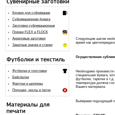
Сувенирные заготовки
Кружки для сублимации
Сублимационная бумага
Заготовки сублимационные
Пленки FLEX и FLOCK
Акриловые заготовки
Следующим шагом необход
время как цветопередача
Закатные значки и станки
Осуществление сублим
Футболки и текстиль
Футболки и толстовки
Необходимо произвести 
специальная бумага, ко
Бейсболки
футболке, тарелке и т.д
температура должна сос
Фартуки и шопперы
Вашего материала.
Подушки, чехлы и патчи
Выбираем подходящий пр
Материалы для
печати