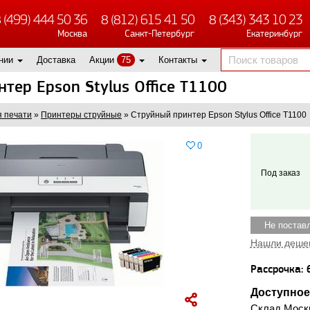
 (499) 444 50 36
8 (812) 615 41 50
8 (343) 343 10 23
Москва
Санкт-Петербург
Екатеринбург
нии
Доставка
Акции
75
Контакты
тер Epson Stylus Office T1100
 печати
»
Принтеры струйные
»
Струйный принтер Epson Stylus Office T1100
0
Под заказ
Не постав
Нашли деше
Рассрочка: 
Доступное
Склад Моск