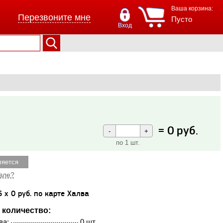
Ваша корзина:
Перезвоните мне
Пусто
Вход
=
0
руб.
по 1 шт.
ляется
вле?
6 x 0 руб. по карте Халва
 количество:
ва:
0 шт.