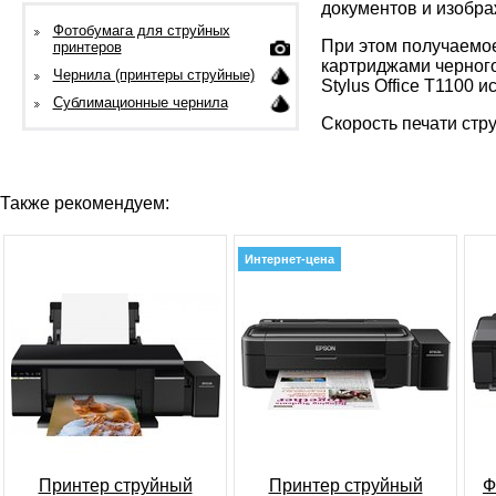
документов и изобра
Фотобумага для струйных
При этом получаемое
принтеров
картриджами черного
Чернила (принтеры струйные)
Stylus Office T1100
Сублимационные чернила
Скорость печати стру
Также рекомендуем:
Интернет-цена
Принтер струйный
Принтер струйный
Ф