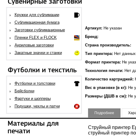
Сувенирные заготовки
Кружки для сублимации
Сублимационная бумага
Артикул:
Не указан
Заготовки сублимационные
Бренд:
Пленки FLEX и FLOCK
Акриловые заготовки
Страна производитель:
Закатные значки и станки
Тип принтера:
Нет данных
Формат принтера:
Не указ
Футболки и текстиль
Технология печати:
Нет д
Количество картриджей:
Н
Футболки и толстовки
Вес в упаковке (в кг):
Не у
Бейсболки
Размеры (ДШВ в см):
Не у
Фартуки и шопперы
Подушки, чехлы и патчи
Подробнее
Хар
Материалы для
Струйный принтер Ep
печати
струйный принтер по