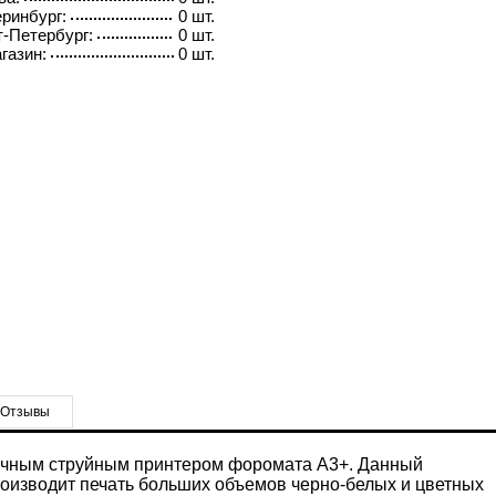
ринбург:
0 шт.
-Петербург:
0 шт.
газин:
0 шт.
Отзывы
омичным струйным принтером форомата А3+. Данный
производит печать больших объемов черно-белых и цветных