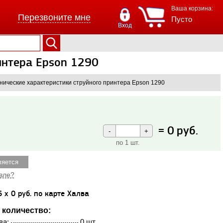
Ваша корзина:
Перезвоните мне
Пусто
Вход
интера Epson 1290
нические характеристики струйного принтера Epson 1290
=
0
руб.
по 1 шт.
ляется
вле?
6 x 0 руб. по карте Халва
 количество:
ва:
0 шт.