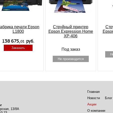
абрика печати Epson
Струйный принтер
Стр
L1800
Epson Expression Home
Epson
XP-406
Заказать
Под заказ
Н
Не производится
Главная
Новости
Блог
Акции
г
рская, 13/8А
О компании
10 23