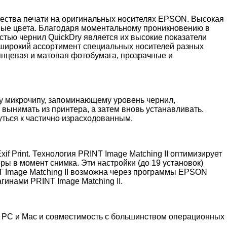
ества печати на оригинальных носителях EPSON. Высокая
вые цвета. Благодаря моментальному проникновению в
стью чернил QuickDry является их высокие показатели
т широкий ассортимент специальных носителей разных
янцевая и матовая фотобумага, прозрачные и
му микрочипу, запоминающему уровень чернил,
 вынимать из принтера, а затем вновь устанавливать.
ться к частично израсходованным.
 Print. Технология PRINT Image Matching II оптимизирует
 в момент снимка. Эти настройки (до 19 установок)
NT Image Matching II возможна через программы EPSON
гинами PRINT Image Matching II.
 РС и Мас и совместимость с большинством операционных