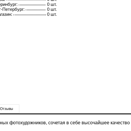
ринбург:
0 шт.
-Петербург:
0 шт.
газин:
0 шт.
Отзывы
ых фотохудожников, сочетая в себе высочайшее качество