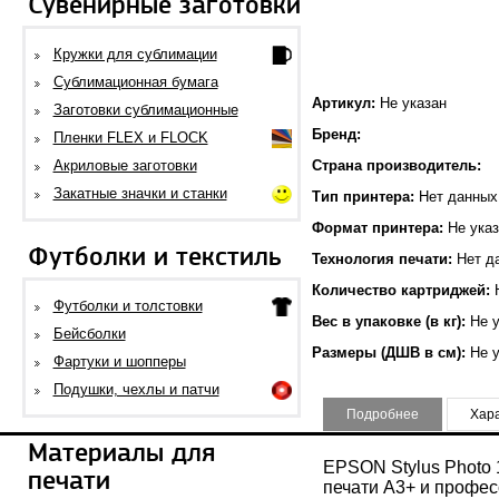
Сувенирные заготовки
Кружки для сублимации
Сублимационная бумага
Артикул:
Не указан
Заготовки сублимационные
Бренд:
Пленки FLEX и FLOCK
Акриловые заготовки
Страна производитель:
Закатные значки и станки
Тип принтера:
Нет данных
Формат принтера:
Не указ
Футболки и текстиль
Технология печати:
Нет д
Количество картриджей:
Н
Футболки и толстовки
Вес в упаковке (в кг):
Не у
Бейсболки
Размеры (ДШВ в см):
Не у
Фартуки и шопперы
Подушки, чехлы и патчи
Подробнее
Хар
Материалы для
EPSON Stylus Photo
печати
печати А3+ и профе