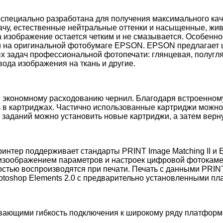
специально разработана для получения максимального кач
ачу, естественные нейтральные оттенки и насыщенные, жи
а изображение остается четким и не смазывается. Особенно
ечати на оригинальной фотобумаге EPSON. EPSON предлагае
х задач профессиональной фотопечати: глянцевая, полугл
вода изображения на ткань и другие.
ее экономному расходованию чернил. Благодаря встроенно
сь в картриджах. Частично использованные картриджи можно
заданий можно установить новые картриджи, а затем верну
ер поддерживает стандарты PRINT Image Matching II и Exif
изоображением параметров и настроек цифровой фотокамеры
ностью воспроизводятся при печати. Печать с данными PRI
hotoshop Elements 2.0 с предварительно установленными пла
вающими гибкость подключения к широкому ряду платформ