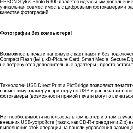
EPSON Stylus Photo R300 является идеальным дополнение
уникальная совместимость с цифровыми фотокамерами ра
качестве фотографий.
Фотографии без компьютера!
Возможность печати напрямую с карт памяти без подключе
Compact Flash (I&II), xD-Picture Card, Smart Media, Secure D
не потребуются дополнительные адаптеры - просто вставьте
Технологии USB Direct Print и PictBridge позволяют печа
совместимую камеру к принтеру по USB и распечатайте фо
фотокамеры (возможности прямой печати могут отличаться
Нет необходимости использовать компьютер и в том случа
внешних USB-устройств (таких, как CD-R-привод или Zip) 
выполнения этой операции на панели управления размеще