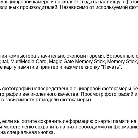
м к цифровой камере и позволяет создать настоящую фото
зличных производителей. Независимо от используемой фо
ния компьютера значительно экономит время. Встроенные 
igital, MultiMedia Card, Magic Gate Memory Stick, Memory Sti
 карту памяти в принтер и нажмите кнопку "Печать".
тать фотографии непосредственно с цифровой фотокамеры б
тографии великолепного качества. Просмотр фотографий и
 в зависимости от модели фотокамеры).
е, если вы хотите сохранить информацию с карты памяти н
вы можете легко сохранить на них необходимую информацию
на специальная кнопка.