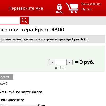
Ваша корзина:
Перезвоните мне
Пусто
Вход
ного принтера Epson R300
р и технические характеристики струйного принтера Epson R300
=
0
руб.
по 1 шт.
ляется
вле?
6 x 0 руб. по карте Халва
 количество:
ва:
0 шт.