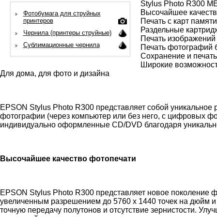
Stylus Photo R300 M
Высочайшее качеств
Фотобумага для струйных
принтеров
Печать с карт памят
Раздельные картрид
Чернила (принтеры струйные)
Печать изображений
Сублимационные чернила
Печать фотографий 
Сохранение и печать
Широкие возможност
Для дома, для фото и дизайна
EPSON Stylus Photo R300 представляет собой уникальное 
фотографии (через компьютер или без него, с цифровых фо
индивидуально оформленные CD/DVD благодаря уникальной
Высочайшее качество фотопечати
EPSON Stylus Photo R300 представляет новое поколение ф
увеличенным разрешением до 5760 х 1440 точек на дюйм 
точную передачу полутонов и отсутствие зернистости. Ул