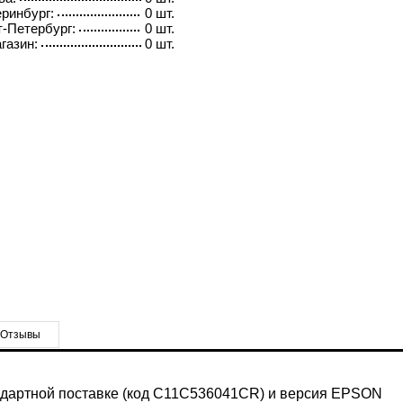
ринбург:
0 шт.
-Петербург:
0 шт.
газин:
0 шт.
Отзывы
андартной поставке (код C11C536041CR) и версия EPSON