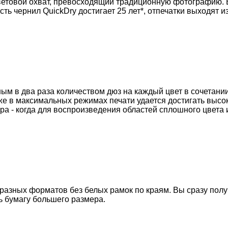
ветовой охват, превосходящий традиционную фотографию. 
ь чернил QuickDry достигает 25 лет*, отпечатки выходят из
ым в два раза количеством дюз на каждый цвет в сочетан
же в максимальных режимах печати удается достигать высок
а - когда для воспроизведения областей сплошного цвета 
разных форматов без белых рамок по краям. Вы сразу полу
ь бумагу большего размера.