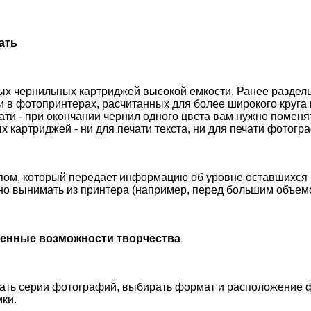
ать
х чернильных картриджей высокой емкости. Ранее раздель
 в фотопринтерах, расчитанных для более широкого круга
чати - при окончании чернил одного цвета вам нужно поменя
 картриджей - ни для печати текста, ни для печати фотогр
пом, который передает информацию об уровне оставшихся 
о вынимать из принтера (например, перед большим объемом
ченные возможности творчества
вать серии фотографий, выбирать формат и расположение 
ки.