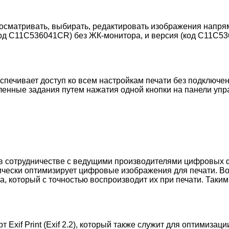
осматривать, выбирать, редактировать изображения напря
(код C11C536041CR) без ЖК-монитора, и версия (код C11C5
спечивает доступ ко всем настройкам печати без подключе
енные задания путем нажатия одной кнопки на панели упр
ная в сотрудничестве с ведущими производителями цифровы
чески оптимизирует цифровые изображения для печати. Во 
а, который с точностью воспроизводит их при печати. Таки
Exif Print (Exif 2.2), который также служит для оптимизац