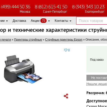
 (499) 444 50 36
8 (812) 615 41 50
8 (343) 343 10 23
Москва
Санкт-Петербург
Екатеринбург
нии
Доставка
Акции
75
Контакты
зор и технические характеристики струй
 печати
»
Принтеры струйные
»
Струйные принтеры Epson
»
Описание, обзо
0
Под заказ
Не постав
Нашли деше
Рассрочка: 
Доступное
Склад Моск