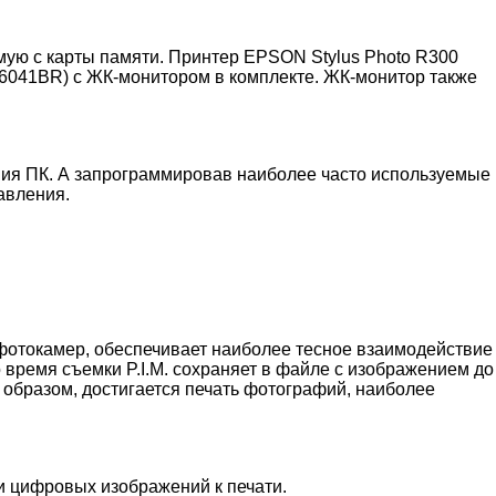
мую с карты памяти. Принтер EPSON Stylus Photo R300
36041BR) с ЖК-монитором в комплекте. ЖК-монитор также
ния ПК. А запрограммировав наиболее часто используемые
авления.
х фотокамер, обеспечивает наиболее тесное взаимодействие
время съемки P.I.M. сохраняет в файле с изображением до
м образом, достигается печать фотографий, наиболее
ии цифровых изображений к печати.