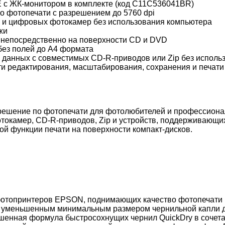
E с ЖК-монитором в комплекте (код C11C536041BR)
о фотопечати с разрешением до 5760 dpi
и и цифровых фотокамер без использования компьютера
жи
 непосредственно на поверхности CD и DVD
без полей до А4 формата
 данных с совместимых CD-R-приводов или Zip без исполь
и редактирования, масштабирования, сохранения и печати
решение по фотопечати для фотолюбителей и профессионал
токамер, CD-R-приводов, Zip и устройств, поддерживающих 
 функции печати на поверхности компакт-дисков.
отопринтеров EPSON, поднимающих качество фотопечати на
и уменьшенным минимальным размером чернильной капли д
учшенная формула быстросохнущих чернил QuickDry в соче