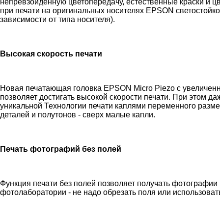
непревзойденную цветопередачу, естественные краски и ц
при печати на оригинальных носителях EPSON светостойкост
зависимости от типа носителя).
Высокая скорость печати
Новая печатающая головка EPSON Micro Piezo с увеличенн
позволяет достигать высокой скорости печати. При этом да
уникальной Технологии печати каплями переменного размер
деталей и полутонов - сверх малые капли.
Печать фотографий без полей
Функция печати без полей позволяет получать фотографии 
фотолаборатории - не надо обрезать поля или использоват