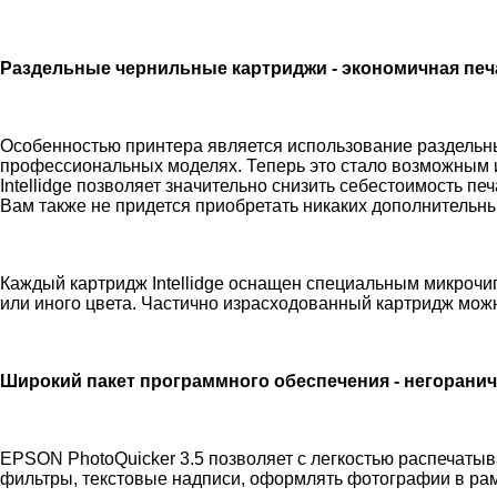
Раздельные чернильные картриджи - экономичная печ
Особенностью принтера является использование раздельны
профессиональных моделях. Теперь это стало возможным и
Intellidge позволяет значительно снизить себестоимость пе
Вам также не придется приобретать никаких дополнительных
Каждый картридж Intellidge оснащен специальным микрочи
или иного цвета. Частично израсходованный картридж можн
Широкий пакет программного обеспечения - негорани
EPSON PhotoQuicker 3.5 позволяет с легкостью распечаты
фильтры, текстовые надписи, оформлять фотографии в рам