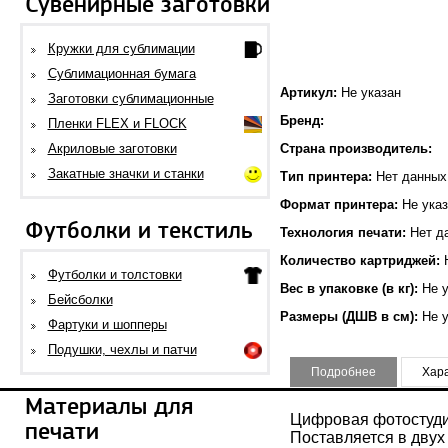
Сувенирные заготовки
Кружки для сублимации
Сублимационная бумага
Артикул:
Не указан
Заготовки сублимационные
Бренд:
Пленки FLEX и FLOCK
Акриловые заготовки
Страна производитель:
Закатные значки и станки
Тип принтера:
Нет данных
Формат принтера:
Не указ
Футболки и текстиль
Технология печати:
Нет д
Количество картриджей:
Н
Футболки и толстовки
Вес в упаковке (в кг):
Не у
Бейсболки
Размеры (ДШВ в см):
Не у
Фартуки и шопперы
Подушки, чехлы и патчи
Подробнее
Хар
Материалы для
Цифровая фотостуди
печати
Поставляется в двух