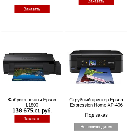
Заказать
Заказать
Фабрика печати Epson
Струйный принтер Epson
L1800
Expression Home XP-406
Под заказ
Заказать
Не производится