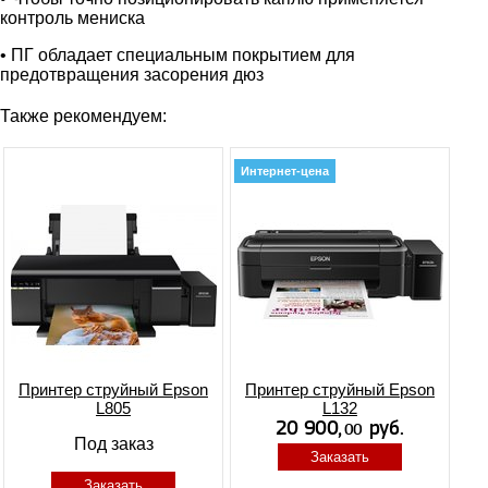
контроль мениска
• ПГ обладает специальным покрытием для
предотвращения засорения дюз
Также рекомендуем:
Интернет-цена
Принтер струйный Epson
Принтер струйный Epson
L805
L132
Под заказ
Заказать
Заказать