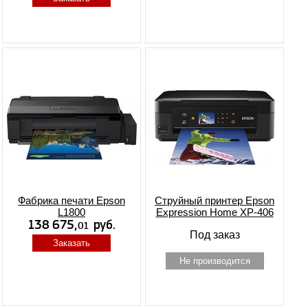
Фабрика печати Epson
Струйный принтер Epson
L1800
Expression Home XP-406
Под заказ
Заказать
Не производится