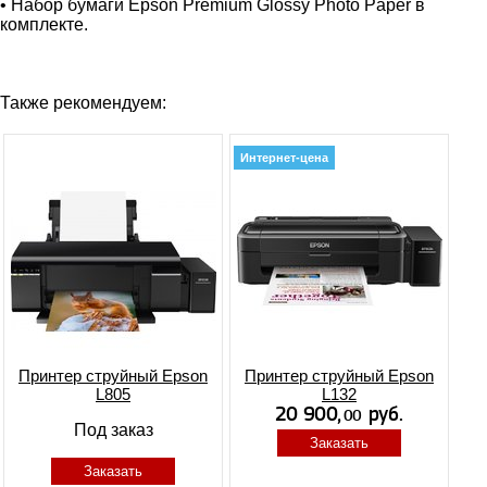
• Набор бумаги Epson Premium Glossy Photo Paper в
комплекте.
Также рекомендуем:
Интернет-цена
Принтер струйный Epson
Принтер струйный Epson
L805
L132
Под заказ
Заказать
Заказать