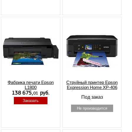
Фабрика печати Epson
Струйный принтер Epson
L1800
Expression Home XP-406
Под заказ
Заказать
Не производится