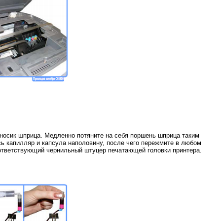
 носик шприца. Медленно потяните на себя поршень шприца таким
сь капилляр и капсула наполовину, после чего пережмите в любом
оответствующий чернильный штуцер печатающей головки принтера.