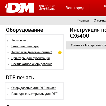
8
Ваш город
Главная
О компа
Оборудование
Инструкция п
CX6400
Термопресс
Главная
»
Материалы для
Режущие плоттеры
Комплекты (готовый бизнес)
Принтеры для сублимации
Постпечатное оборудование
DTF печать
Оборудование для DTF печати
Расходные материалы для DTF