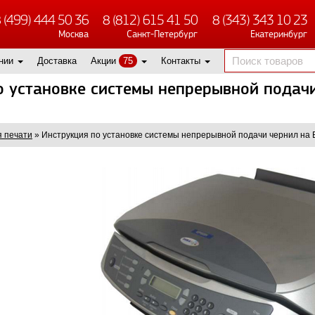
 (499) 444 50 36
8 (812) 615 41 50
8 (343) 343 10 23
Москва
Санкт-Петербург
Екатеринбург
нии
Доставка
Акции
75
Контакты
о установке системы непрерывной подачи
 печати
»
Инструкция по установке системы непрерывной подачи чернил на 