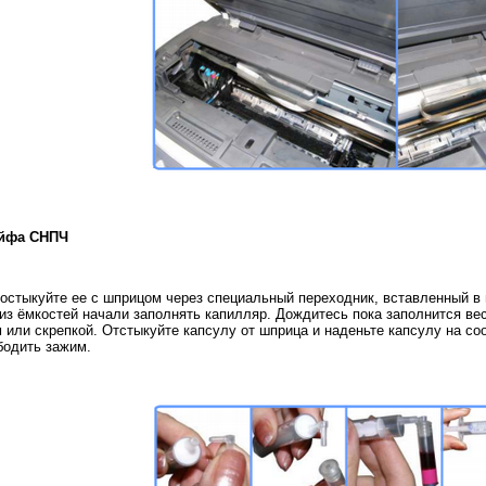
ейфа СНПЧ
состыкуйте ее с шприцом через специальный переходник, вставленный в
из ёмкостей начали заполнять капилляр. Дождитесь пока заполнится ве
 или скрепкой. Отстыкуйте капсулу от шприца и наденьте капсулу на с
бодить зажим.