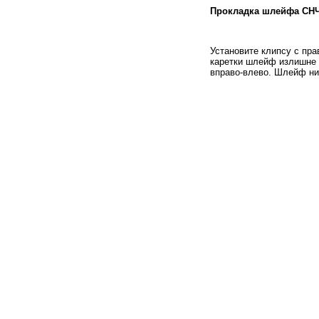
Прокладка шлейфа СН
Установите клипсу с пр
каретки шлейф излишне 
вправо-влево. Шлейф ниг