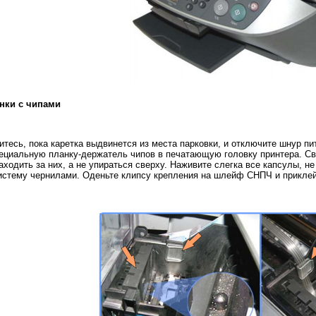
анки с чипами
тесь, пока каретка выдвинется из места парковки, и отключите шнур пи
пециальную планку-держатель чипов в печатающую головку принтера. Св
аходить за них, а не упираться сверху. Наживите слегка все капсулы, 
истему чернилами. Оденьте клипсу крепления на шлейф СНПЧ и приклейте