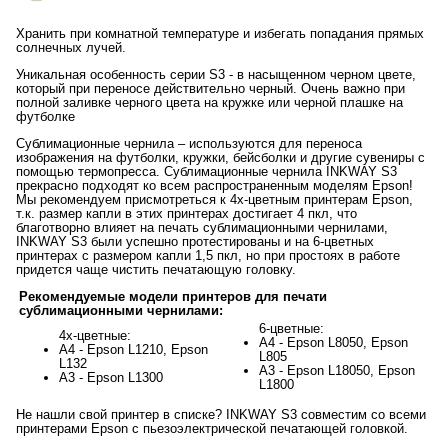
Хранить при комнатной температуре и избегать попадания прямых
солнечных лучей.
Уникальная особенность серии S3 - в насыщенном черном цвете,
который при переносе действительно черный. Очень важно при
полной заливке черного цвета на кружке или черной плашке на
футболке
Сублимационные чернила – используются для переноса
изображения на футболки, кружки, бейсболки и другие сувениры с
помощью термопресса. Сублимационные чернила INKWAY S3
прекрасно подходят ко всем распространенным моделям Epson!
Мы рекомендуем присмотреться к 4х-цветным принтерам Epson,
т.к. размер капли в этих принтерах достигает 4 пкл, что
благотворно влияет на печать сублимационными чернилами,
INKWAY S3 были успешно протестированы и на 6-цветных
принтерах с размером капли 1,5 пкл, но при простоях в работе
придется чаще чистить печатающую головку.
Рекомендуемые модели принтеров для печати
сублимационными чернилами:
6-цветные:
4х-цветные:
А4 - Epson L8050, Epson
А4 - Epson L1210, Epson
L805
L132
А3 - Epson L18050, Epson
А3 - Epson L1300
L1800
Не нашли свой принтер в списке? INKWAY S3 совместим со всеми
принтерами Epson c пьезоэлектрической печатающей головкой.