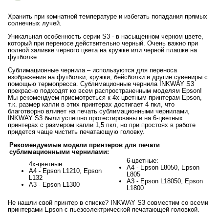
Хранить при комнатной температуре и избегать попадания прямых
солнечных лучей.
Уникальная особенность серии S3 - в насыщенном черном цвете,
который при переносе действительно черный. Очень важно при
полной заливке черного цвета на кружке или черной плашке на
футболке
Сублимационные чернила – используются для переноса
изображения на футболки, кружки, бейсболки и другие сувениры с
помощью термопресса. Сублимационные чернила INKWAY S3
прекрасно подходят ко всем распространенным моделям Epson!
Мы рекомендуем присмотреться к 4х-цветным принтерам Epson,
т.к. размер капли в этих принтерах достигает 4 пкл, что
благотворно влияет на печать сублимационными чернилами,
INKWAY S3 были успешно протестированы и на 6-цветных
принтерах с размером капли 1,5 пкл, но при простоях в работе
придется чаще чистить печатающую головку.
Рекомендуемые модели принтеров для печати
сублимационными чернилами:
6-цветные:
4х-цветные:
А4 - Epson L8050, Epson
А4 - Epson L1210, Epson
L805
L132
А3 - Epson L18050, Epson
А3 - Epson L1300
L1800
Не нашли свой принтер в списке? INKWAY S3 совместим со всеми
принтерами Epson c пьезоэлектрической печатающей головкой.