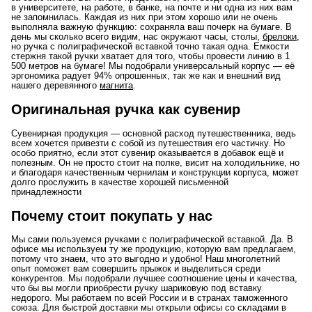
в университете, на работе, в банке, на почте и ни одна из них вам
не запомнилась. Каждая из них при этом хорошо или не очень
выполняла важную функцию: сохраняла ваш почерк на бумаге. В
день мы сколько всего видим, нас окружают часы, столы,
брелоки
,
но ручка с полиграфической вставкой точно такая одна. Емкости
стержня такой ручки хватает для того, чтобы провести линию в 1
500 метров на бумаге! Мы подобрали универсальный корпус — её
эргономика радует 94% опрошенных, так же как и внешний вид
нашего деревянного
магнита
.
Оригинальная ручка как сувенир
Сувенирная продукция — основной расход путешественника, ведь
всем хочется привезти с собой из путешествия его частичку. Но
особо приятно, если этот сувенир оказывается в добавок ещё и
полезным. Он не просто стоит на полке, висит на холодильнике, но
и благодаря качественным чернилам и конструкции корпуса, может
долго прослужить в качестве хорошей письменной
принадлежности
Почему стоит покупать у нас
Мы сами пользуемся ручками с полиграфической вставкой. Да. В
офисе мы используем ту же продукцию, которую вам предлагаем,
потому что знаем, что это выгодно и удобно! Наш многолетний
опыт поможет вам совершить прыжок и выделиться среди
конкурентов. Мы подобрали лучшее соотношение цены и качества,
что бы вы могли приобрести ручку шариковую под вставку
недорого. Мы работаем по всей России и в странах таможенного
союза. Для быстрой доставки мы открыли офисы со складами в