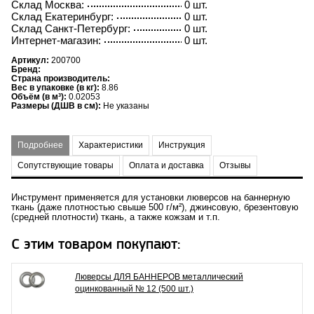
Склад Москва:
0 шт.
Склад Екатеринбург:
0 шт.
Склад Санкт-Петербург:
0 шт.
Интернет-магазин:
0 шт.
Артикул:
200700
Бренд:
Страна производитель:
Вес в упаковке (в кг):
8.86
Объём (в м³):
0.02053
Размеры (ДШВ в см):
Не указаны
Подробнее
Характеристики
Инструкция
Сопутствующие товары
Оплата и доставка
Отзывы
Инструмент применяется для установки люверсов на баннерную
ткань (даже плотностью свыше 500 г/м²), джинсовую, брезентовую
(средней плотности) ткань, а также кожзам и т.п.
С этим товаром покупают:
Люверсы ДЛЯ БАННЕРОВ металлический
оцинкованный № 12 (500 шт.)