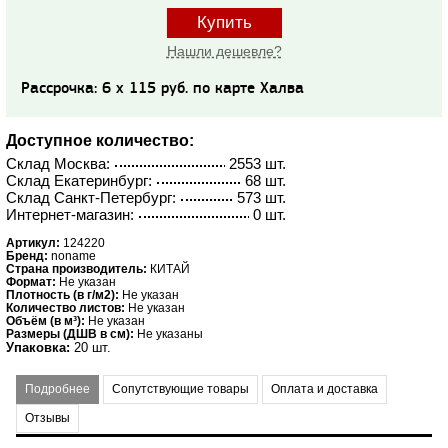
Купить
Нашли дешевле?
Рассрочка: 6 x 115 руб. по карте Халва
Доступное количество:
Склад Москва:
2553 шт.
Склад Екатеринбург:
68 шт.
Склад Санкт-Петербург:
573 шт.
Интернет-магазин:
0 шт.
Артикул:
124220
Бренд:
noname
Страна производитель:
КИТАЙ
Формат:
Не указан
Плотность (в г/м2):
Не указан
Количество листов:
Не указан
Объём (в м³):
Не указан
Размеры (ДШВ в см):
Не указаны
Упаковка:
20 шт.
Подробнее
Сопутствующие товары
Оплата и доставка
Отзывы