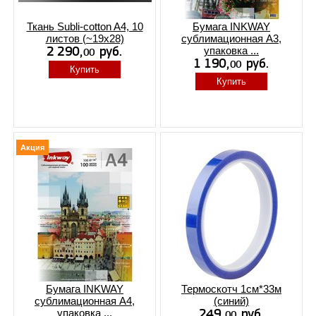
Ткань Subli-cotton A4, 10
Бумага INKWAY
листов (~19x28)
сублимационная A3,
упаковка ...
Купить
Купить
Акция
Бумага INKWAY
Термоскотч 1cм*33м
сублимационная A4,
(синий)
упаковка ...