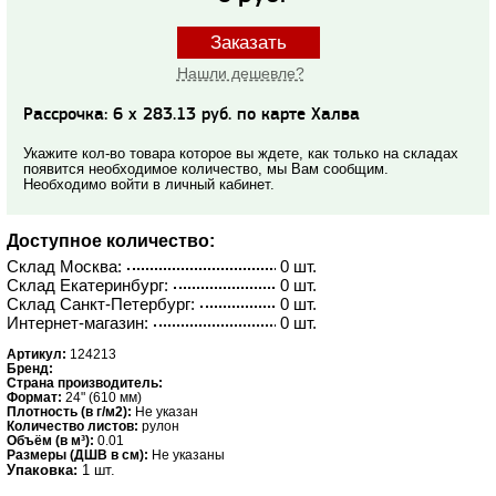
Заказать
Нашли дешевле?
Рассрочка: 6 x 283.13 руб. по карте Халва
Укажите кол-во товара которое вы ждете, как только на складах
появится необходимое количество, мы Вам сообщим.
Необходимо войти в личный кабинет.
Доступное количество:
Склад Москва:
0 шт.
Склад Екатеринбург:
0 шт.
Склад Санкт-Петербург:
0 шт.
Интернет-магазин:
0 шт.
Артикул:
124213
Бренд:
Страна производитель:
Формат:
24" (610 мм)
Плотность (в г/м2):
Не указан
Количество листов:
рулон
Объём (в м³):
0.01
Размеры (ДШВ в см):
Не указаны
Упаковка:
1 шт.