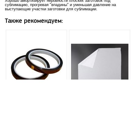
Хорошо амортизирует неровности плоских заготовок под
сублимацию, прогревая "впадины" и уменьшая давление на
выступающие участки заготовки для сублимации.
Также рекомендуем:
Термоскотч 8мм*33м
Ткань Subli-cotton A3, 10
(коричневый)
листов (~26x39)
Заказать
Купить