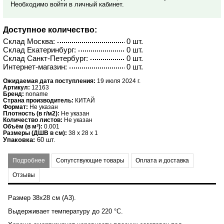
Необходимо войти в личный кабинет.
Доступное количество:
Склад Москва:
0 шт.
Склад Екатеринбург:
0 шт.
Склад Санкт-Петербург:
0 шт.
Интернет-магазин:
0 шт.
Ожидаемая дата поступления:
19 июля 2024 г.
Артикул:
12163
Бренд:
noname
Страна производитель:
КИТАЙ
Формат:
Не указан
Плотность (в г/м2):
Не указан
Количество листов:
Не указан
Объём (в м³):
0.001
Размеры (ДШВ в см):
38 x 28 x 1
Упаковка:
60 шт.
Подробнее
Сопутствующие товары
Оплата и доставка
Отзывы
Размер 38х28 см (А3).
Выдерживает температуру до 220 °С.