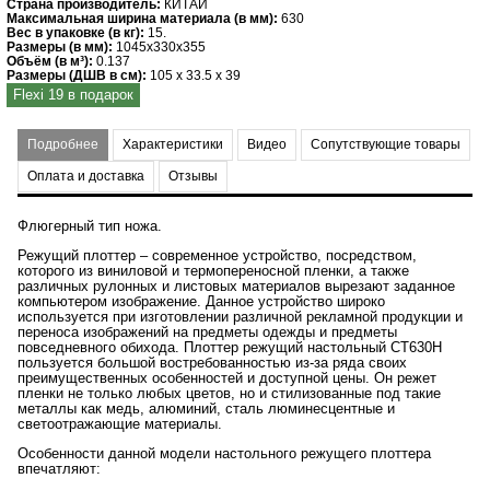
Страна производитель:
КИТАЙ
Максимальная ширина материала (в мм):
630
Вес в упаковке (в кг):
15.
Размеры (в мм):
1045х330х355
Объём (в м³):
0.137
Размеры (ДШВ в см):
105 x 33.5 x 39
Flexi 19 в подарок
Подробнее
Характеристики
Видео
Сопутствующие товары
Оплата и доставка
Отзывы
Флюгерный тип ножа.
Режущий плоттер – современное устройство, посредством,
которого из виниловой и термопереносной пленки, а также
различных рулонных и листовых материалов вырезают заданное
компьютером изображение. Данное устройство широко
используется при изготовлении различной рекламной продукции и
переноса изображений на предметы одежды и предметы
повседневного обихода. Плоттер режущий настольный CT630H
пользуется большой востребованностью из-за ряда своих
преимущественных особенностей и доступной цены. Он режет
пленки не только любых цветов, но и стилизованные под такие
металлы как медь, алюминий, сталь люминесцентные и
светоотражающие материалы.
Особенности данной модели настольного режущего плоттера
впечатляют: