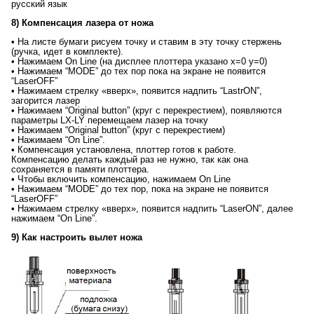
русский язык
8) Компенсация лазера от ножа
• На листе бумаги рисуем точку и ставим в эту точку стержень
(ручка, идет в комплекте).
• Нажимаем On Line (на дисплее плоттера указано х=0 у=0)
• Нажимаем “MODE” до тех пор пока на экране не появится
“LaserOFF”
• Нажимаем стрелку «вверх», появится надпить “LastrON”,
загорится лазер
• Нажимаем “Original button” (круг с перекрестием), появляются
параметры LX-LY перемещаем лазер на точку
• Нажимаем “Original button” (круг с перекрестием)
• Нажимаем “On Line”.
• Компенсация установлена, плоттер готов к работе.
Компенсацию делать каждый раз не нужно, так как она
сохраняется в памяти плоттера.
• Чтобы включить компенсацию, нажимаем On Line
• Нажимаем “MODE” до тех пор, пока на экране не появится
“LaserOFF”
• Нажимаем стрелку «вверх», появится надпить “LaserON”, далее
нажимаем “On Line”.
9) Как настроить вылет ножа