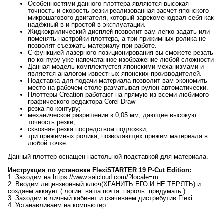
Особенностями данного плоттера являются высокая
точность и скорость резки реализованная засчет японского
микрошагового двигателя, который зарекоменодвал себя как
надёжный в и простой в эксплуатации.
Жидкокрилический дисплей позволит вам легко задать или
поменять настройки плоттера, а три прижимных ролика не
позволят съезжать материалу при работе.
С функцией лазерного позиционирования вы сможете резать
по контуру уже напечатанное изображение любой сложности
Данная модель комплектуется японскими механизмами и
является аналогом известных японских производителей.
Подставка для подачи материала позволит вам экономить
место на рабочем столе разматывая рулон автоматически.
Плоттеры Creation работают на прямую из всеми любимого
графического редактора Corel Draw
резка по контуру;
механическое разрешение в 0,05 мм, дающее высокую
точность резки;
сквозная резка посредством подложки;
три прижимных ролика, позволяющих прижим материала в
любой точке.
Данный плоттер оснащен настольной подставкой для материала.
Инструкция по установке FlexiSTARTER 19 P-Cut Edition:
1. Заходим на
https://www.saicloud.com/?locale=ru
2. Вводим лицензионный ключ(ХРАНИТЬ ЕГО И НЕ ТЕРЯТЬ) и
создаем аккаунт ( логин: ваша почта. пароль: придумать )
3. Заходим в личный кабинет и скачиваем дистрибутив Flexi
4. Устанавливаем на компьютер