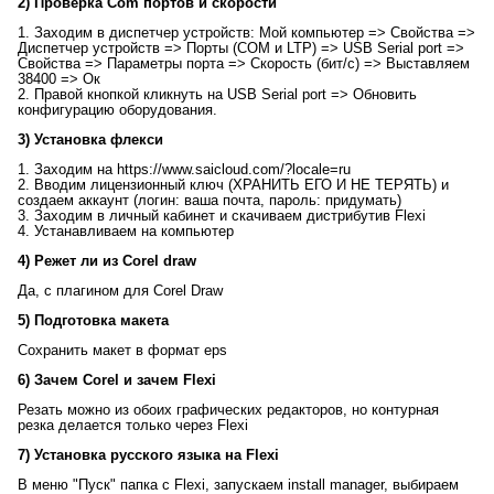
2) Проверка Com портов и скорости
1. Заходим в диспетчер устройств: Мой компьютер => Свойства =>
Диспетчер устройств => Порты (СOM и LTP) => USB Serial port =>
Свойства => Параметры порта => Скорость (бит/c) => Выставляем
38400 => Ок
2. Правой кнопкой кликнуть на USB Serial port => Обновить
конфигурацию оборудования.
3) Установка флекси
1. Заходим на https://www.saicloud.com/?locale=ru
2. Вводим лицензионный ключ (ХРАНИТЬ ЕГО И НЕ ТЕРЯТЬ) и
создаем аккаунт (логин: ваша почта, пароль: придумать)
3. Заходим в личный кабинет и скачиваем дистрибутив Flexi
4. Устанавливаем на компьютер
4) Режет ли из Corel draw
Да, с плагином для Corel Draw
5) Подготовка макета
Сохранить макет в формат eps
6) Зачем Corel и зачем Flexi
Резать можно из обоих графических редакторов, но контурная
резка делается только через Flexi
7) Установка русского языка на Flexi
В меню "Пуск" папка с Flexi, запускаем install manager, выбираем