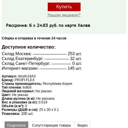
Купить
Нашли дешевле?
Рассрочка: 6 x 24.83 руб. по карте Халва
Сборка и отправка в течение 24 часов
Доступное количество:
Склад Москва:
253 шт.
Склад Екатеринбург:
32 шт.
Склад Санкт-Петербург:
0 шт.
Интернет-магазин:
145 шт.
Артикул:
dmsfo18A3
Бренд:
PROFI-FLEX
Страна производитель:
Республика Корея
Тип пленки:
listfoil
Лицевой материал:
Не указан
Цвет:
Не указан
Длина рулона (в м):
Не указана
Вес в упаковке (в кг):
0.016
Объём (в м³):
0
Размеры (ДШВ в см):
25 x 30 x 0.1
Упаковка:
100 шт.
Подробнее
Сопутствующие товары
Видео