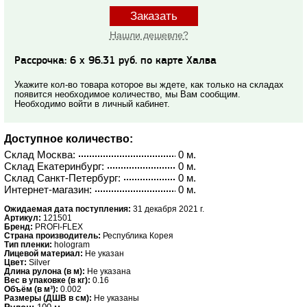
Заказать
Нашли дешевле?
Рассрочка: 6 x 96.31 руб. по карте Халва
Укажите кол-во товара которое вы ждете, как только на складах
появится необходимое количество, мы Вам сообщим.
Необходимо войти в личный кабинет.
Доступное количество:
Склад Москва:
0 м.
Склад Екатеринбург:
0 м.
Склад Санкт-Петербург:
0 м.
Интернет-магазин:
0 м.
Ожидаемая дата поступления:
31 декабря 2021 г.
Артикул:
121501
Бренд:
PROFI-FLEX
Страна производитель:
Республика Корея
Тип пленки:
hologram
Лицевой материал:
Не указан
Цвет:
Silver
Длина рулона (в м):
Не указана
Вес в упаковке (в кг):
0.16
Объём (в м³):
0.002
Размеры (ДШВ в см):
Не указаны