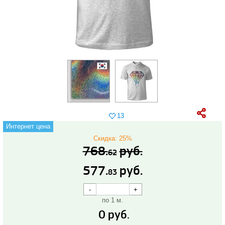
13
Интернет цена
Скидка: 25%
768.
руб.
62
577.
руб.
83
по 1 м.
0
руб.