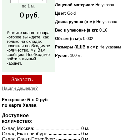
Лицевой материал:
Не указан
по 1 м.
0
руб.
Цвет:
Gold
Длина рулона (в м):
Не указана
Вес в упаковке (в кг):
0.16
Укажите кол-во товара
которое вы ждете, как
Объём (в м³):
0.002
только на складах
появится необходимое
Размеры (ДШВ в см):
Не указаны
количество, мы Вам
сообщим. Необходимо
Рулон:
100 м.
войти в личный
кабинет.
Заказать
Нашли дешевле?
Рассрочка: 6 x 0 руб.
по карте Халва
Доступное
количество:
Склад Москва:
0 м.
Склад Екатеринбург:
0 м.
Склад Санкт-Петербург:
0 м.