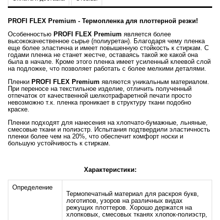
PROFI FLEX Premium - Термопленка для плоттерной резки!
Особенностью
PROFI FLEX Premium
является более
высококачественное сырье (полиуретан). Благодаря чему пленка
еще более эластична и имеет повышенную стойкость к стиркам. С
годами пленка не станет жестче, оставаясь такой же какой она
была в начале. Кроме этого пленка имеет усиленный клеевой слой
на подложке, что позволяет работать с более мелкими деталями.
Пленки
PROFI FLEX Premium
являются уникальным материалом.
При переносе на текстильное изделие, отличить полученный
отпечаток от качественной шелкотрафаретной печати просто
невозможно т.к. пленка проникает в структуру ткани подобно
краске.
Пленки подходят для нанесения на хлопчато-бумажные, льняные,
смесовые ткани и полиэстр. Испытания подтвердили эластичность
пленки более чем на 20%, что обеспечит комфорт носки и
большую устойчивость к стиркам.
Характеристики
:
Определение
Термопечатный материал для раскроя букв,
логотипов, узоров на различных видах
режущих плоттеров. Хорошо держатся на
хлопковых, смесовых тканях хлопок-полиэстр,