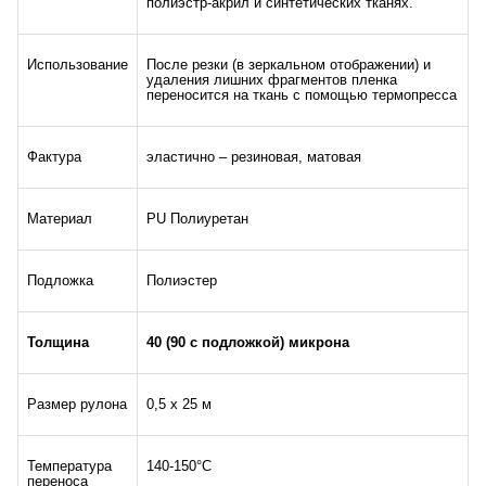
полиэстр-акрил и синтетических тканях.
Использование
После резки (в зеркальном отображении) и
удаления лишних фрагментов пленка
переносится на ткань с помощью термопресса
Фактура
эластично – резиновая, матовая
Материал
PU Полиуретан
Подложка
Полиэстер
Толщина
40 (90 с подложкой) микрона
Размер рулона
0,5 х 25 м
Температура
140-150°С
переноса