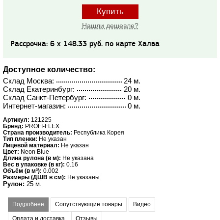
Купить
Нашли дешевле?
Рассрочка: 6 x 148.33 руб. по карте Халва
Доступное количество:
Склад Москва:
24 м.
Склад Екатеринбург:
20 м.
Склад Санкт-Петербург:
0 м.
Интернет-магазин:
0 м.
Артикул:
121225
Бренд:
PROFI-FLEX
Страна производитель:
Республика Корея
Тип пленки:
Не указан
Лицевой материал:
Не указан
Цвет:
Neon Blue
Длина рулона (в м):
Не указана
Вес в упаковке (в кг):
0.16
Объём (в м³):
0.002
Размеры (ДШВ в см):
Не указаны
Рулон:
25 м.
Подробнее
Сопутствующие товары
Видео
Оплата и доставка
Отзывы