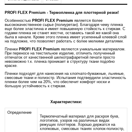
PROFI FLEX Premium - Термопленка для плоттерной резки!
Особенностью
PROFI FLEX Premium
является более
высококачественное сырье (полиуретан). Благодаря чему пленка
еще более эластична и имеет повышенную стойкость к стиркам. С
годами пленка не станет жестче, оставаясь такой же какой она
была в начале. Кроме этого пленка имеет усиленный клеевой слой
на подложке, что позволяет работать с более мелкими деталями.
Пленки
PROFI FLEX Premium
являются уникальным материалом.
При переносе на текстильное изделие, отличить полученный
отпечаток от качественной шелкотрафаретной печати просто
невозможно т.к. пленка проникает в структуру ткани подобно
краске.
Пленки подходят для нанесения на хлопчато-бумажные, льняные,
смесовые ткани и полиэстр. Испытания подтвердили эластичность
пленки более чем на 20%, что обеспечит комфорт носки и
большую устойчивость к стиркам.
Характеристики
:
Определение
Термопечатный материал для раскроя букв,
логотипов, узоров на различных видах
режущих плоттеров. Хорошо держатся на
хлопковых, смесовых тканях хлопок-полиэстр,