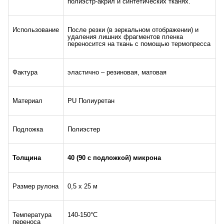
полиэстр-акрил и синтетических тканях.
Использование
После резки (в зеркальном отображении) и
удаления лишних фрагментов пленка
переносится на ткань с помощью термопресса
Фактура
эластично – резиновая, матовая
Материал
PU Полиуретан
Подложка
Полиэстер
Толщина
40 (90 с подложкой) микрона
Размер рулона
0,5 х 25 м
Температура
140-150°С
переноса