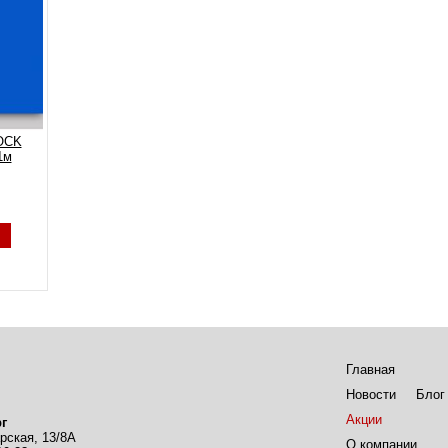
OCK
1м
Главная
Новости
Блог
Акции
г
рская, 13/8А
О компании