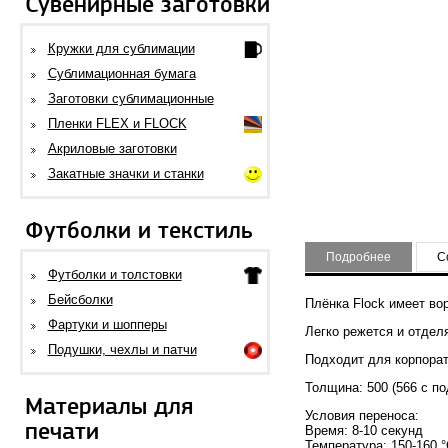
Сувенирные заготовки
Кружки для сублимации
Сублимационная бумага
Заготовки сублимационные
Пленки FLEX и FLOCK
Акриловые заготовки
Закатные значки и станки
Футболки и текстиль
Подробнее
С
Футболки и толстовки
Бейсболки
Плёнка Flock имеет во
Фартуки и шопперы
Легко режется и отдел
Подушки, чехлы и патчи
Подходит для корпорат
Толщина: 500 (566 с п
Материалы для
Условия переноса:
печати
Время: 8-10 секунд
Температура: 150-160 