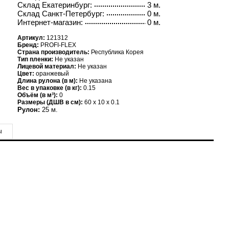
Склад Екатеринбург:
3 м.
Склад Санкт-Петербург:
0 м.
Интернет-магазин:
0 м.
Артикул:
121312
Бренд:
PROFI-FLEX
Страна производитель:
Республика Корея
Тип пленки:
Не указан
Лицевой материал:
Не указан
Цвет:
оранжевый
Длина рулона (в м):
Не указана
Вес в упаковке (в кг):
0.15
Объём (в м³):
0
Размеры (ДШВ в см):
60 x 10 x 0.1
Рулон:
25 м.
ы