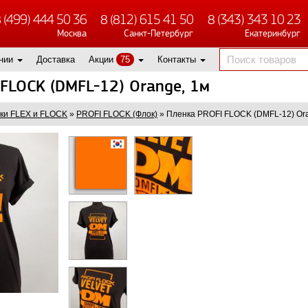
 (499) 444 50 36
8 (812) 615 41 50
8 (343) 343 10 23
Москва
Санкт-Петербург
Екатеринбург
нии
Доставка
Акции
75
Контакты
FLOCK (DMFL-12) Orange, 1м
ки FLEX и FLOCK
»
PROFI FLOCK (Флок)
»
Пленка PROFI FLOCK (DMFL-12) Ora