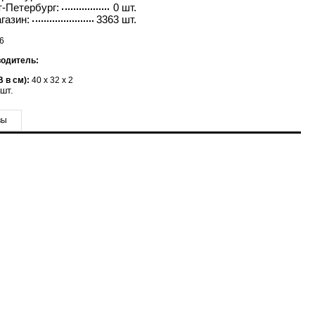
-Петербург:
0 шт.
газин:
3363 шт.
6
водитель:
 в см):
40 x 32 x 2
шт.
вы