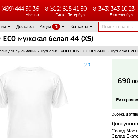
 (499) 444 50 36
8 (812) 615 41 50
8 (343) 343 10 23
Москва
Санкт-Петербург
Екатеринбург
нии
Доставка
Акции
75
Контакты
 ECO мужская белая 44 (XS)
олки для сублимации
»
Футболки EVOLUTION ECO ORGANIC
»
Футболка EVO 
0
690.
00
Рассрочка
Сборка и отпр
Доступное
Склад Моск
Склад Екате