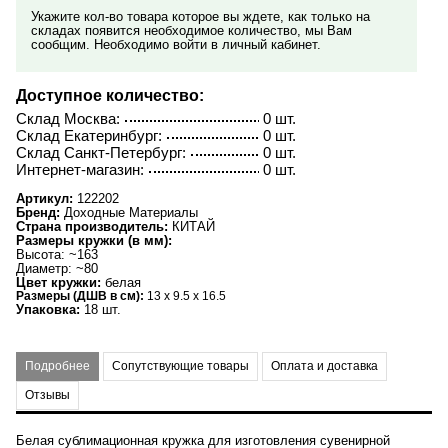
Укажите кол-во товара которое вы ждете, как только на
складах появится необходимое количество, мы Вам
сообщим. Необходимо войти в личный кабинет.
Доступное количество:
Склад Москва:
0 шт.
Склад Екатеринбург:
0 шт.
Склад Санкт-Петербург:
0 шт.
Интернет-магазин:
0 шт.
Артикул:
122202
Бренд:
Доходные Материалы
Страна производитель:
КИТАЙ
Размеры кружки (в мм):
Высота: ~163
Диаметр: ~80
Цвет кружки:
белая
Размеры (ДШВ в см):
13 x 9.5 x 16.5
Упаковка:
18 шт.
Подробнее
Сопутствующие товары
Оплата и доставка
Отзывы
Белая сублимационная кружка для изготовления сувенирной