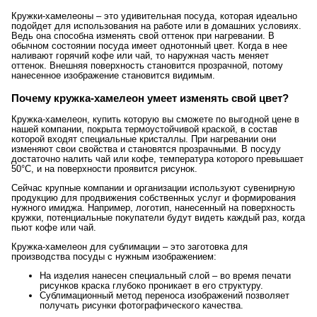
Кружки-хамелеоны – это удивительная посуда, которая идеально
подойдет для использования на работе или в домашних условиях.
Ведь она способна изменять свой оттенок при нагревании. В
обычном состоянии посуда имеет однотонный цвет. Когда в нее
наливают горячий кофе или чай, то наружная часть меняет
оттенок. Внешняя поверхность становится прозрачной, потому
нанесенное изображение становится видимым.
Почему кружка-хамелеон умеет изменять свой цвет?
Кружка-хамелеон, купить которую вы сможете по выгодной цене в
нашей компании, покрыта термоустойчивой краской, в состав
которой входят специальные кристаллы. При нагревании они
изменяют свои свойства и становятся прозрачными. В посуду
достаточно налить чай или кофе, температура которого превышает
50°C, и на поверхности проявится рисунок.
Сейчас крупные компании и организации используют сувенирную
продукцию для продвижения собственных услуг и формирования
нужного имиджа. Например, логотип, нанесенный на поверхность
кружки, потенциальные покупатели будут видеть каждый раз, когда
пьют кофе или чай.
Кружка-хамелеон для сублимации – это заготовка для
производства посуды с нужным изображением:
На изделия нанесен специальный слой – во время печати
рисунков краска глубоко проникает в его структуру.
Сублимационный метод переноса изображений позволяет
получать рисунки фотографического качества.