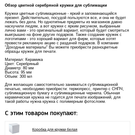
Обзор цветной серебряной кружки для сублимации
Кружки цветные сублимационные - яркий и запоминающийся
презент. Действительно, посудой пользуются все, и она не будет
лежать без дела. Но однотипные предметы из магазинов давно
наскучили людям, а вот кружки с ярким рисунком, выбранным
лично вами - это оригинальный вариант, который будет смотреться
выигрышно на фоне других подарков. Также создание кружек с
логотипами - это хороший вариант для фирм, которые хотят
провести рекламную акцию с раздачей подарков. В компании
"Доходные материалы" Вы можете приобрести разноцветные
образцы кружек для печати.
Материал: Керамика
Цвет: Серебряный
Диаметр: 80 мм
Высота: 95 мм
Объем: 300 мл
Для желающих самостоятельно заниматься сублимационной
печатью, необходимо приобрести: термопресс, принтер с СНПЧ,
сублимационную бумагу и сублимационные чернила. Обычная
керамическая кружка не годится для печати изображений, для
такой работы нужна кружка с полимерным фотослоем.
С этим товаром покупают:
Коробка для кружки белая