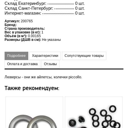
Склад Екатеринбург:
0 шт.
Склад Санкт-Петербург:
0 шт.
Интернет-магазин:
0 шт.
Артикул:
200765
Бренд:
Страна производитель:
Вес в упаковке (в кг):
1
Объём (в м³):
0.00165
Размеры (ДШВ в см):
Не указаны
Подробнее
Характеристики
Сопутствующие товары
Оплата и доставка
Отзывы
Люверсы - они же айлетсы, колечки piccollo.
Также рекомендуем: