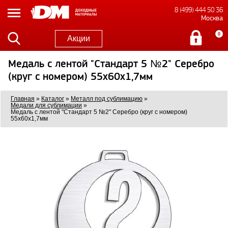
8 (499) 444 50 36
Москва
0
Акции
Медаль с лентой "Стандарт 5 №2" Серебро
(круг с номером) 55х60х1,7мм
Главная
»
Каталог
»
Металл под сублимацию
»
Медали для сублимации
»
Медаль с лентой "Стандарт 5 №2" Серебро (круг с номером)
55х60х1,7мм
0