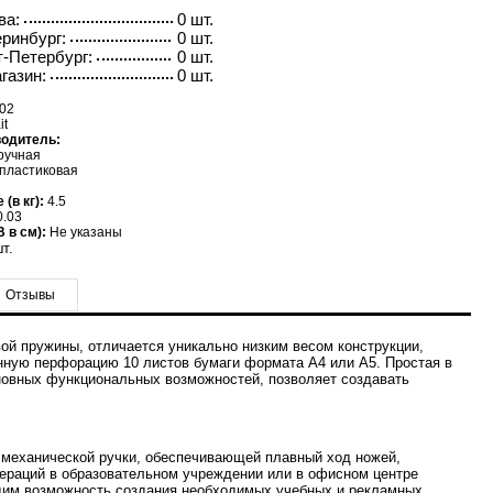
ва:
0 шт.
ринбург:
0 шт.
-Петербург:
0 шт.
газин:
0 шт.
02
it
водитель:
ручная
пластиковая
(в кг):
4.5
.03
 в см):
Не указаны
т.
Отзывы
ой пружины, отличается уникально низким весом конструкции,
енную перфорацию 10 листов бумаги формата А4 или А5. Простая в
овных функциональных возможностей, позволяет создавать
 механической ручки, обеспечивающей плавный ход ножей,
ераций в образовательном учреждении или в офисном центре
им возможность создания необходимых учебных и рекламных