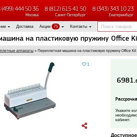
 (499) 444 50 36
8 (812) 615 41 50
8 (343) 343 10 23
Москва
Санкт-Петербург
Екатеринбург
нии
Доставка
Акции
75
Контакты
машина на пластиковую пружину Office K
плетные аппараты
»
Переплетная машина на пластиковую пружину Office Kit
1
6981.
Рассрочка
Укажите кол
необходимо
кабинет.
Доступное