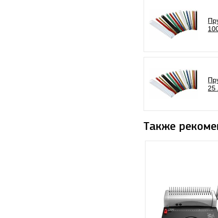
Пр
100
Пр
25 
Также рекоме