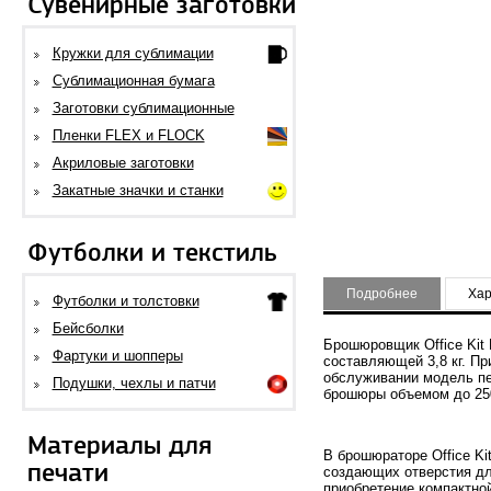
Сувенирные заготовки
Кружки для сублимации
Сублимационная бумага
Заготовки сублимационные
Пленки FLEX и FLOCK
Акриловые заготовки
Закатные значки и станки
Футболки и текстиль
Подробнее
Хар
Футболки и толстовки
Бейсболки
Брошюровщик Office Kit
Фартуки и шопперы
составляющей 3,8 кг. П
обслуживании модель п
Подушки, чехлы и патчи
брошюры объемом до 25
Материалы для
В брошюраторе Office K
печати
создающих отверстия дл
приобретение компактн