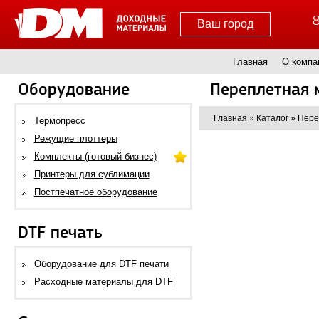
8
Ваш город
Главная
О компа
Оборудование
Переплетная 
Главная
»
Каталог
»
Пере
Термопресс
Режущие плоттеры
Комплекты (готовый бизнес)
Принтеры для сублимации
Постпечатное оборудование
DTF печать
Оборудование для DTF печати
Расходные материалы для DTF