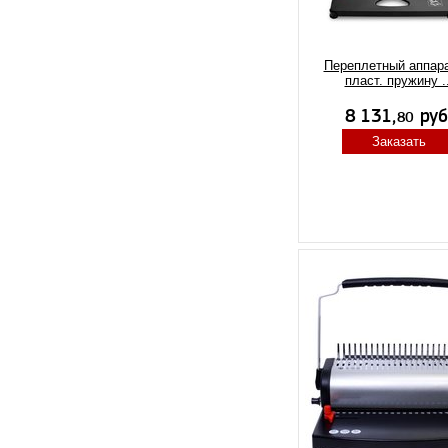
Переплетный аппара
пласт. пружину ..
Заказать