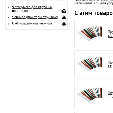
материалов или для упо
Фотобумага для струйных
принтеров
С этим товаро
Чернила (принтеры струйные)
Сублимационные чернила
Пр
45 
Пр
65 
Пр
сш