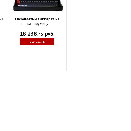
50
Переплетный аппарат на
пласт. пружину ...
Заказать