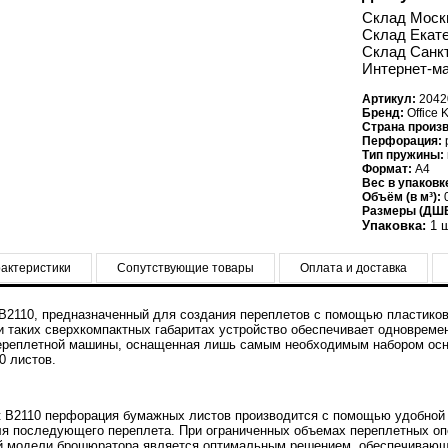
Склад Моск
Склад Екате
Склад Санкт
Интернет-ма
Артикул:
2042
Бренд:
Offiсe K
Страна произ
Перфорация:
Тип пружины:
Формат:
A4
Вес в упаковке 
Объём (в м³):
0
Размеры (ДШВ
Упаковка:
1 ш
актеристики
Сопутствующие товары
Оплата и доставка
 B2110, предназначенный для создания переплетов с помощью пластиков
ри таких сверхкомпактных габаритах устройство обеспечивает одноврем
ереплетной машины, оснащенная лишь самым необходимым набором осн
0 листов.
it B2110 перфорация бумажных листов производится с помощью удобной
я последующего переплета. При ограниченных объемах переплетных оп
ой модели брошюратора является оптимальным решением, обеспечивающ