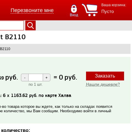
Ваша корзина:
Перезвоните мне
Пусто
Вход
it B2110
 B2110
руб.
=
0
руб.
Заказать
69
Нашли дешевле?
по 1 шт.
: 6 x 1163.62 руб. по карте Халва
-во товара которое вы ждете, как только на складах появится
е количество, мы Вам сообщим. Необходимо войти в личный
 количество: