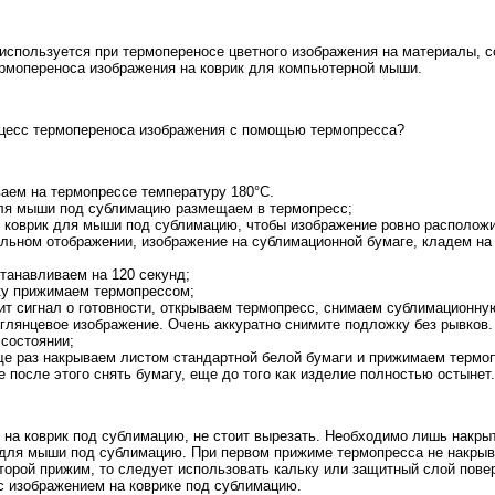
используется при термопереносе цветного изображения на материалы, с
рмопереноса изображения на коврик для компьютерной мыши.
цесс термопереноса изображения с помощью термопресса?
ваем на термопрессе температуру 180°С.
ля мыши под сублимацию размещаем в термопресс;
м коврик для мыши под сублимацию, чтобы изображение ровно располож
альном отображении, изображение на сублимационной бумаге, кладем на
танавливаем на 120 секунд;
ку прижимаем термопрессом;
чит сигнал о готовности, открываем термопресс, снимаем сублимационн
глянцевое изображение. Очень аккуратно снимите подложку без рывков.
 состоянии;
ще раз накрываем листом стандартной белой бумаги и прижимаем термо
же после этого снять бумагу, еще до того как изделие полностью остынет.
 на коврик под сублимацию, не стоит вырезать. Необходимо лишь накрыт
а для мыши под сублимацию. При первом прижиме термопресса не накрыв
торой прижим, то следует использовать кальку или защитный слой пове
с изображением на коврике под сублимацию.