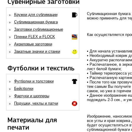
Сувенирные заготовки
Сублимационная бумага 
Кружки для сублимации
можно применять для те
Сублимационная бумага
Заготовки сублимационные
Как осуществляется про
Пленки FLEX и FLOCK
Акриловые заготовки
• Для начала устанавли
Закатные значки и станки
• Необходимый коврик д
• Аккуратно располагае
• Распечатанное, в зерк
Футболки и текстиль
лист белой бумаги;
• Таймер термопресса ус
• Распечатанную картин
Футболки и толстовки
• После того как прозву
тем самым Вы получите 
Бейсболки
самое, но уже в горячем
• Данное изображение е
Фартуки и шопперы
подождать 2-3 сек., и у
Подушки, чехлы и патчи
Изображение, наносимое
Материалы для
все углы и края коврик
будет осуществляться в
печати
сублимационной бумаги 