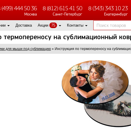
 (499) 444 50 36
8 (812) 615 41 50
8 (343) 343 10 23
Москва
Санкт-Петербург
Екатеринбург
нии
Доставка
Акции
75
Контакты
о термопереносу на сублимационный ко
ики для мыши под сублимацию
»
Инструкция по термопереносу на сублимаци