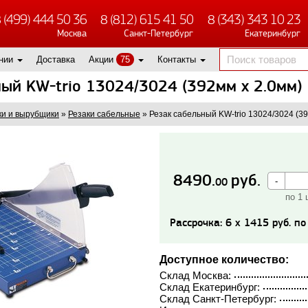
 (499) 444 50 36
8 (812) 615 41 50
8 (343) 343 10 23
Москва
Санкт-Петербург
Екатеринбург
нии
Доставка
Акции
75
Контакты
ный KW-trio 13024/3024 (392мм х 2.0мм)
ки и вырубщики
»
Резаки сабельные
»
Резак сабельный KW-trio 13024/3024 (3
8490.
руб.
00
по 1 
Рассрочка: 6 x 1415 руб. п
Доступное количество:
Склад Москва:
Склад Екатеринбург:
Склад Санкт-Петербург: