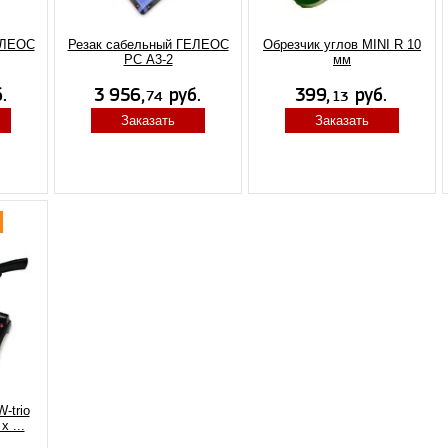
ЕЛЕОС
Резак сабельный ГЕЛЕОС
Обрезчик углов MINI R 10
РС А3-2
мм
Заказать
Заказать
-trio
 ...