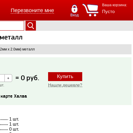
Ваша корзина:
Перезвоните мне
Пусто
Вход
 металл
92мм х 2.0мм) металл
=
0
руб.
Купить
Нашли дешевле?
шт.
о карте Халва
1 шт.
1 шт.
0 шт.