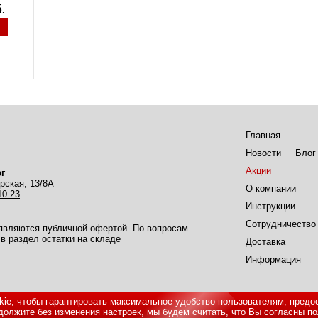
Главная
Новости
Блог
Акции
г
рская, 13/8А
О компании
10 23
Инструкции
Сотрудничество
 являются публичной офертой. По вопросам
в раздел остатки на складе
Доставка
Информация
ie, чтобы гарантировать максимальное удобство пользователям, предо
олжите без изменения настроек, мы будем считать, что Вы согласны по