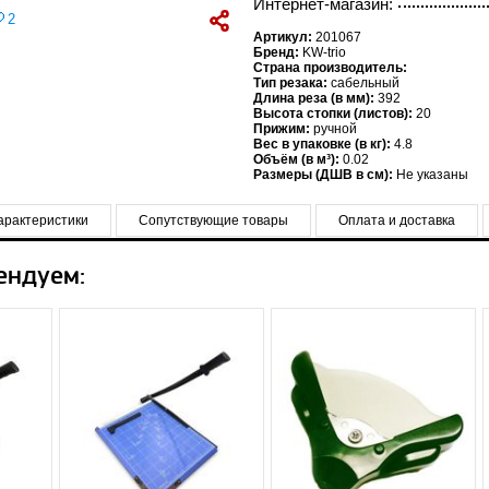
Интернет-магазин:
2
Артикул:
201067
Бренд:
KW-trio
Страна производитель:
Тип резака:
сабельный
Длина реза (в мм):
392
Высота стопки (листов):
20
Прижим:
ручной
Вес в упаковке (в кг):
4.8
Объём (в м³):
0.02
Размеры (ДШВ в см):
Не указаны
арактеристики
Сопутствующие товары
Оплата и доставка
ендуем: