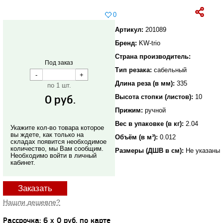
0
Артикул:
201089
Бренд:
KW-trio
Страна производитель:
Под заказ
Тип резака:
сабельный
Длина реза (в мм):
335
по 1 шт.
0
руб.
Высота стопки (листов):
10
Прижим:
ручной
Вес в упаковке (в кг):
2.04
Укажите кол-во товара которое
вы ждете, как только на
Объём (в м³):
0.012
складах появится необходимое
количество, мы Вам сообщим.
Размеры (ДШВ в см):
Не указаны
Необходимо войти в личный
кабинет.
Заказать
Нашли дешевле?
Рассрочка: 6 x 0 руб. по карте