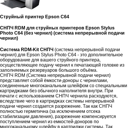
Струйный принтер Epson C64
СНПЧ RDM для струйных принтеров Epson Stylus
Photo C64 (без чернил) (система непрерывной подачи
чернил)
Система RDM-Kit СНПЧ
(система непрерывной подачи
чернил) для Epson Stylus Photo C64 - это дополнительное
оборудование для вашего струйного принтера,
осуществляющее подачу чернил к печатающей головке из
заполняемых резервуаров большого объёма.
СНПЧ RDM (Система непрерывной подачи чернил)
представляет собой ёмкости-доноры с чернилами,
соединенные многоканальным шлейфом со специальными
картриджами без обычного наполнителя внутри. При
печати с использованием СНПЧ чернила расходуются,
вследствие чего в картриджах системы непрерывной
подачи чернил создается разрежение. Так как СНПЧ
полностью герметична (за исключением отсека
стабилизации давления), разрежение компенсируется
поступлением чернил из емкостей-доноров по
многоканальному шлейфу в картриджи системы. Так