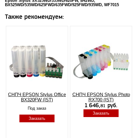
Epson Stylus SX525WD/535WD/620FW, B42WD,
BX525WD/535WD/625FWD/635FWD/925FWD/935WD, WF7015
Также рекомендуем:
СНПЧ EPSON Stylus Office
СНПЧ EPSON Stylus Photo
BX320FW (IST)
RX700 (IST)
Под заказ
Заказать
Заказать