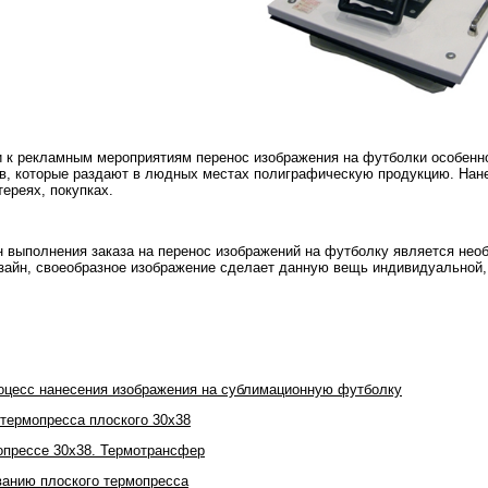
и к рекламным мероприятиям перенос изображения на футболки особенно
в, которые раздают в людных местах полиграфическую продукцию. Нане
тереях, покупках.
н выполнения заказа на перенос изображений на футболку является не
зайн, своеобразное изображение сделает данную вещь индивидуальной
оцесс нанесения изображения на сублимационную футболку
термопресса плоского 30х38
опрессе 30x38. Термотрансфер
ванию плоского термопресса