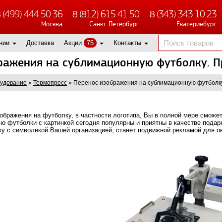
 (499) 444 50 36
8 (812) 615 41 50
8 (343) 343 10 23
Москва
Санкт-Петербург
Екатеринбург
нии
Доставка
Акции
75
Контакты
ражения на сублимационную футболку. П
удование
»
Термопресс
»
Перенос изображения на сублимационную футболк
бражения на футболку, в частности логотипа, Вы в полной мере сможет
 футболки с картинкой сегодня популярны и приятны в качестве подарк
у с символикой Вашей организацией, станет подвижной рекламой для 