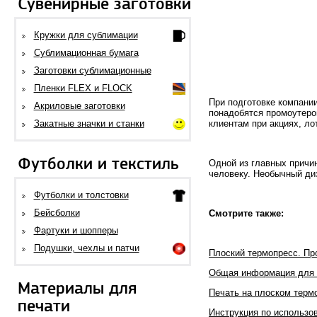
Сувенирные заготовки
Кружки для сублимации
Сублимационная бумага
Заготовки сублимационные
Пленки FLEX и FLOCK
При подготовке компани
Акриловые заготовки
понадобятся промоутеро
Закатные значки и станки
клиентам при акциях, ло
Футболки и текстиль
Одной из главных причи
человеку. Необычный ди
Футболки и толстовки
Бейсболки
Смотрите также:
Фартуки и шопперы
Подушки, чехлы и патчи
Плоский термопресс. Пр
Общая информация для 
Материалы для
Печать на плоском терм
печати
Инструкция по использо