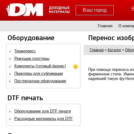
8
Ваш город
Главная
О компа
Оборудование
Перенос изоб
Главная
»
Каталог
»
Обор
Термопресс
Режущие плоттеры
Комплекты (готовый бизнес)
При помощи переноса изо
Принтеры для сублимации
фирменном стиле. Именно
надевший такую футболк
Постпечатное оборудование
DTF печать
Оборудование для DTF печати
Расходные материалы для DTF