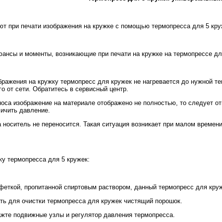
ют при печати изображения на кружке с помощью термопресса для 5 кру
ансы и моменты, возникающие при печати на кружке на термопрессе дл
ображения на кружку термопресс для кружек не нагревается до нужной т
о от сети. Обратитесь в сервисный центр.
носа изображение на материале отображено не полностью, то следует о
личить давление.
 носитель не переносится. Такая ситуация возникает при малом времени
у термопресса для 5 кружек:
лфеткой, пропитанной спиртовым раствором, данный термопресс для кру
ать для очистки термопресса для кружек чистящий порошок.
те подвижные узлы и регулятор давления термопресса.