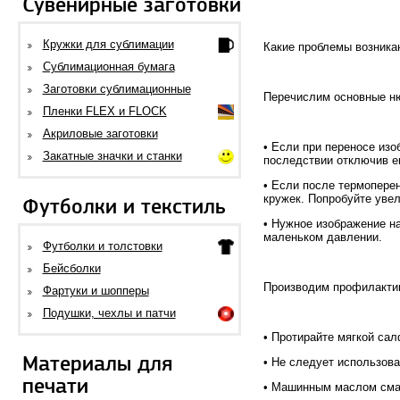
Сувенирные заготовки
Кружки для сублимации
Какие проблемы возника
Сублимационная бумага
Заготовки сублимационные
Перечислим основные ню
Пленки FLEX и FLOCK
Акриловые заготовки
• Если при переносе из
Закатные значки и станки
последствии отключив ег
• Если после термопере
кружек. Попробуйте уве
Футболки и текстиль
• Нужное изображение на
маленьком давлении.
Футболки и толстовки
Бейсболки
Производим профилактик
Фартуки и шопперы
Подушки, чехлы и патчи
• Протирайте мягкой са
Материалы для
• Не следует использов
печати
• Машинным маслом смаж