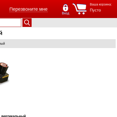
Ваша корзина:
Перезвоните мне
Пусто
Вход
й
ный
й вертикальный