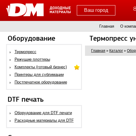
8
Ваш город
Главная
О компа
Оборудование
Термопресс у
Главная
»
Каталог
»
Обор
Термопресс
Режущие плоттеры
Комплекты (готовый бизнес)
Принтеры для сублимации
Постпечатное оборудование
DTF печать
Оборудование для DTF печати
Расходные материалы для DTF