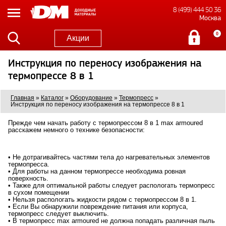
8 (499) 444 50 36
Москва
0
Акции
Инструкция по переносу изображения на
термопрессе 8 в 1
Главная
»
Каталог
»
Оборудование
»
Термопресс
»
Инструкция по переносу изображения на термопрессе 8 в 1
Прежде чем начать работу с термопрессом 8 в 1 max armoured
расскажем немного о технике безопасности:
• Не дотрагивайтесь частями тела до нагревательных элементов
термопресса.
• Для работы на данном термопрессе необходима ровная
поверхность.
• Также для оптимальной работы следует распологать термопресс
в сухом помещении
• Нельзя распологать жидкости рядом с термопрессом 8 в 1.
• Если Вы обнаружили повреждение питания или корпуса,
термопресс следует выключить.
• В термопресс max armoured не должна попадать различная пыль