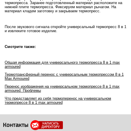
термопресса. Заранее подготовленный материал расположите на
нижней плите термопресса. Фиксируем материал рычагом. На
материал кладем заготовку и закрываем термопресс.
После звукового сигнала откройте универсальный термопресс 8 в 1
и извлеките готовое изделие.
Смотрите также:
Общая информация для универсального термопресса 8 в 1 max
armoured
Термотрансферный перенос с универсальным термопрессом 8 в 1
Max Armoured
Перенос изображения на универсальном термопрессе 8 в 1 max
armoured. Проблемы
Что представляет из себя термоперенос на универсальном
термопрессе 8 в 1 max armoured
Контакты