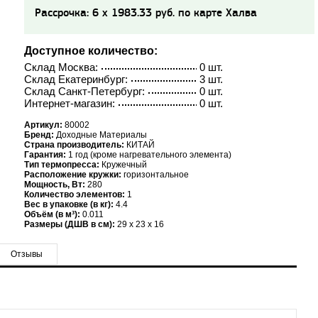
Рассрочка: 6 x 1983.33 руб. по карте Халва
Доступное количество:
Склад Москва:
0 шт.
Склад Екатеринбург:
3 шт.
Склад Санкт-Петербург:
0 шт.
Интернет-магазин:
0 шт.
Артикул:
80002
Бренд:
Доходные Материалы
Страна производитель:
КИТАЙ
Гарантия:
1 год (кроме нагревательного элемента)
Тип термопресса:
Кружечный
Расположение кружки:
горизонтальное
Мощность, Вт:
280
Количество элементов:
1
Вес в упаковке (в кг):
4.4
Объём (в м³):
0.011
Размеры (ДШВ в см):
29 x 23 x 16
Отзывы