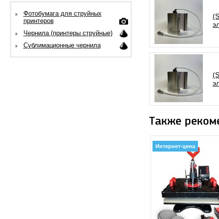
Фотобумага для струйных
(
принтеров
э
Чернила (принтеры струйные)
Сублимационные чернила
(
э
Также реком
Интернет-цена