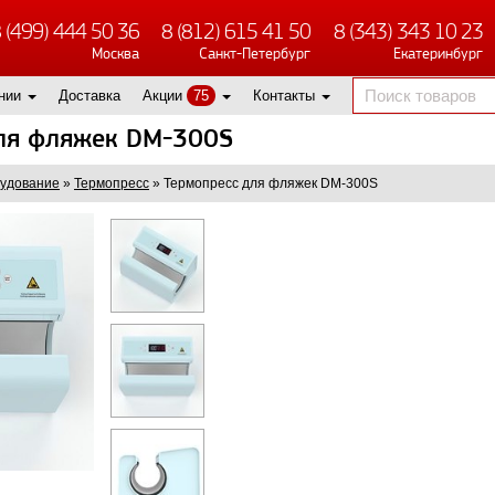
 (499) 444 50 36
8 (812) 615 41 50
8 (343) 343 10 23
Москва
Санкт-Петербург
Екатеринбург
нии
Доставка
Акции
75
Контакты
ля фляжек DM-300S
удование
»
Термопресс
»
Термопресс для фляжек DM-300S