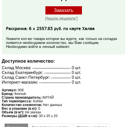
Заказать
Нашли дешевле?
Рассрочка: 6 x 2557.83 руб. по карте Халва
Укажите кол-во товара которое вы ждете, как только на складах
появится необходимое количество, мы Вам сообщим.
Необходимо войти в личный кабинет.
Доступное количество:
Склад Москва:
0 шт.
Склад Екатеринбург:
0 шт.
Склад Санкт-Петербург:
0 шт.
Интернет-магазин:
0 шт.
Артикул:
906
Бренд:
freesub
Страна производитель:
КИТАЙ
Тип термопресса:
Хобби
Количество элементов:
Нет данных
Вес в упаковке (в кг):
0
Объём (в м³):
Не указан
Размеры (ДШВ в см):
30 x 35 x 20